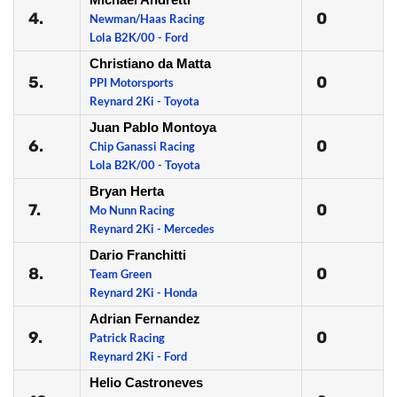
4.
0
Newman/Haas Racing
Lola B2K/00 - Ford
Christiano da Matta
5.
0
PPI Motorsports
Reynard 2Ki - Toyota
Juan Pablo Montoya
6.
0
Chip Ganassi Racing
Lola B2K/00 - Toyota
Bryan Herta
7.
0
Mo Nunn Racing
Reynard 2Ki - Mercedes
Dario Franchitti
8.
0
Team Green
Reynard 2Ki - Honda
Adrian Fernandez
9.
0
Patrick Racing
Reynard 2Ki - Ford
Helio Castroneves