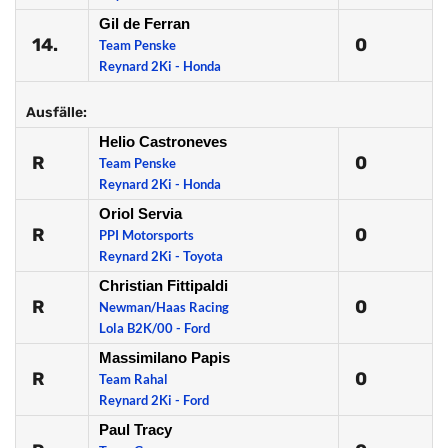
Gil de Ferran
14.
0
Team Penske
Reynard 2Ki - Honda
Ausfälle:
Helio Castroneves
R
0
Team Penske
Reynard 2Ki - Honda
Oriol Servia
R
0
PPI Motorsports
Reynard 2Ki - Toyota
Christian Fittipaldi
R
0
Newman/Haas Racing
Lola B2K/00 - Ford
Massimilano Papis
R
0
Team Rahal
Reynard 2Ki - Ford
Paul Tracy