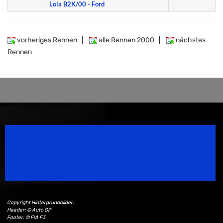
Lola B2K/00 - Ford
vorheriges Rennen
|
alle Rennen 2000
|
nächstes
Rennen
Speedsport Magazine
Motorsport Magazine since 1996.
Copyright Hintergrundbilder:
Header: © Auto GP
Footer: © FIA F3