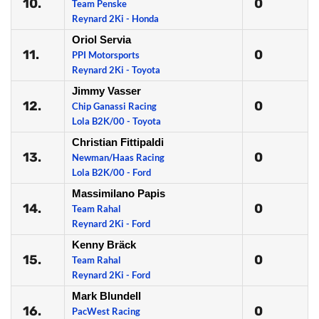
10.
0
Team Penske
Reynard 2Ki - Honda
Oriol Servia
11.
0
PPI Motorsports
Reynard 2Ki - Toyota
Jimmy Vasser
12.
0
Chip Ganassi Racing
Lola B2K/00 - Toyota
Christian Fittipaldi
13.
0
Newman/Haas Racing
Lola B2K/00 - Ford
Massimilano Papis
14.
0
Team Rahal
Reynard 2Ki - Ford
Kenny Bräck
15.
0
Team Rahal
Reynard 2Ki - Ford
Mark Blundell
16.
0
PacWest Racing