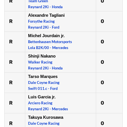
R
0
Team Green
Reynard 2Ki - Honda
Alexandre Tagliani
R
0
Forsythe Racing
Reynard 2Ki - Ford
Michel Jourdain jr.
R
0
Bettenhausen Motorsports
Lola B2K/00 - Mercedes
Shinji Nakano
R
0
Walker Racing
Reynard 2Ki - Honda
Tarso Marques
R
0
Dale Coyne Racing
Swift 011.c - Ford
Luis Garcia jr.
R
0
Arciero Racing
Reynard 2Ki - Mercedes
Takuya Kurosawa
R
0
Dale Coyne Racing