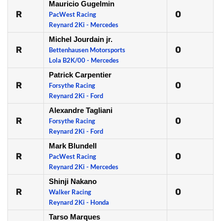
Mauricio Gugelmin
R
0
PacWest Racing
Reynard 2Ki - Mercedes
Michel Jourdain jr.
R
0
Bettenhausen Motorsports
Lola B2K/00 - Mercedes
Patrick Carpentier
R
0
Forsythe Racing
Reynard 2Ki - Ford
Alexandre Tagliani
R
0
Forsythe Racing
Reynard 2Ki - Ford
Mark Blundell
R
0
PacWest Racing
Reynard 2Ki - Mercedes
Shinji Nakano
R
0
Walker Racing
Reynard 2Ki - Honda
Tarso Marques