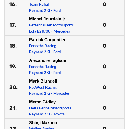
16.
0
Team Rahal
Reynard 2Ki - Ford
Michel Jourdain jr.
17.
0
Bettenhausen Motorsports
Lola B2K/00 - Mercedes
Patrick Carpentier
18.
0
Forsythe Racing
Reynard 2Ki - Ford
Alexandre Tagliani
19.
0
Forsythe Racing
Reynard 2Ki - Ford
Mark Blundell
20.
0
PacWest Racing
Reynard 2Ki - Mercedes
Memo Gidley
21.
0
Della Penna Motorsports
Reynard 2Ki - Toyota
Shinji Nakano
22.
0
Walker Racing