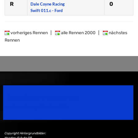
R
0
Dale Coyne Racing
Swift 011.c - Ford
vorheriges Rennen
|
alle Rennen 2000
|
nächstes
Rennen
Speedsport Magazine
Motorsport Magazine since 1996.
Copyright Hintergrundbilder:
Header: © Auto GP