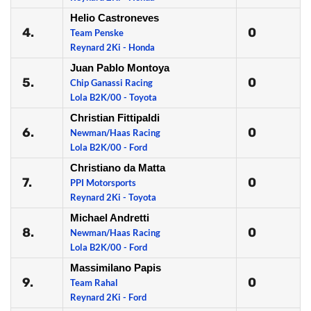
Helio Castroneves
4.
0
Team Penske
Reynard 2Ki - Honda
Juan Pablo Montoya
5.
0
Chip Ganassi Racing
Lola B2K/00 - Toyota
Christian Fittipaldi
6.
0
Newman/Haas Racing
Lola B2K/00 - Ford
Christiano da Matta
7.
0
PPI Motorsports
Reynard 2Ki - Toyota
Michael Andretti
8.
0
Newman/Haas Racing
Lola B2K/00 - Ford
Massimilano Papis
9.
0
Team Rahal
Reynard 2Ki - Ford