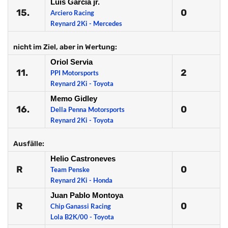
Luis Garcia jr.
15.
0
Arciero Racing
Reynard 2Ki - Mercedes
nicht im Ziel, aber in Wertung:
Oriol Servia
11.
2
PPI Motorsports
Reynard 2Ki - Toyota
Memo Gidley
16.
0
Della Penna Motorsports
Reynard 2Ki - Toyota
Ausfälle:
Helio Castroneves
R
0
Team Penske
Reynard 2Ki - Honda
Juan Pablo Montoya
R
0
Chip Ganassi Racing
Lola B2K/00 - Toyota