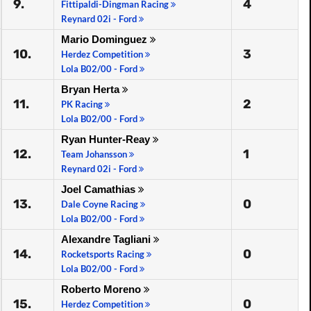
9.
4
Fittipaldi-Dingman Racing
Reynard 02i - Ford
Mario Dominguez
10.
3
Herdez Competition
Lola B02/00 - Ford
Bryan Herta
11.
2
PK Racing
Lola B02/00 - Ford
Ryan Hunter-Reay
12.
1
Team Johansson
Reynard 02i - Ford
Joel Camathias
13.
0
Dale Coyne Racing
Lola B02/00 - Ford
Alexandre Tagliani
14.
0
Rocketsports Racing
Lola B02/00 - Ford
Roberto Moreno
15.
0
Herdez Competition