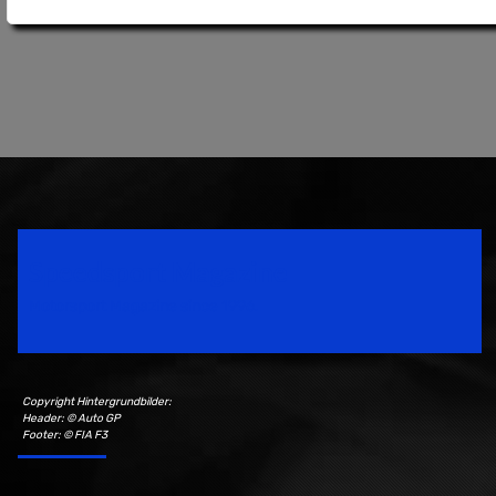
Speedsport Magazine
Motorsport Magazine since 1996.
Copyright Hintergrundbilder:
Header: © Auto GP
Footer: © FIA F3