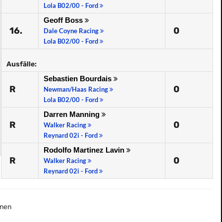
Lola B02/00 - Ford
Geoff Boss
16.
0
Dale Coyne Racing
Lola B02/00 - Ford
Ausfälle:
Sebastien Bourdais
R
0
Newman/Haas Racing
Lola B02/00 - Ford
Darren Manning
R
0
Walker Racing
Reynard 02i - Ford
Rodolfo Martinez Lavin
R
0
Walker Racing
Reynard 02i - Ford
nen