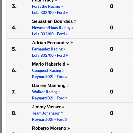
3.
0
Forsythe Racing
Lola B02/00 - Ford
Sebastien Bourdais
4.
0
Newman/Haas Racing
Lola B02/00 - Ford
Adrian Fernandez
5.
0
Fernandez Racing
Lola B02/00 - Ford
Mario Haberfeld
6.
0
Conquest Racing
Reynard 02i - Ford
Darren Manning
7.
0
Walker Racing
Reynard 02i - Ford
Jimmy Vasser
8.
0
Team Johansson
Reynard 02i - Ford
Roberto Moreno