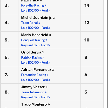
Paul Tracy
3.
14
Forsythe Racing
Lola B02/00 - Ford
Michel Jourdain jr.
4.
12
Team Rahal
Lola B02/00 - Ford
Mario Haberfeld
5.
10
Conquest Racing
Reynard 02i - Ford
Oriol Servia
6.
8
Patrick Racing
Lola B02/00 - Ford
Adrian Fernandez
7.
6
Fernandez Racing
Lola B02/00 - Ford
Jimmy Vasser
8.
5
Team Johansson
Reynard 02i - Ford
Tiago Monteiro