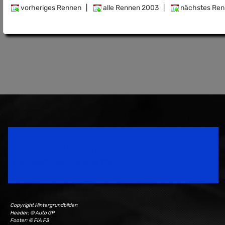
vorheriges Rennen
|
alle Rennen 2003
|
nächstes Ren
Speedsport Magazine
Motorsport Magazine since 1996.
Copyright Hintergrundbilder:
Header: © Auto GP
Footer: © FIA F3