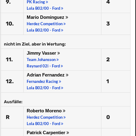
9.
4
PK Racing
Lola B02/00 - Ford
Mario Dominguez
10.
3
Herdez Competition
Lola B02/00 - Ford
nicht im Ziel, aber in Wertung:
Jimmy Vasser
11.
2
Team Johansson
Reynard 02i - Ford
Adrian Fernandez
12.
1
Fernandez Racing
Lola B02/00 - Ford
Ausfälle:
Roberto Moreno
R
0
Herdez Competition
Lola B02/00 - Ford
Patrick Carpentier