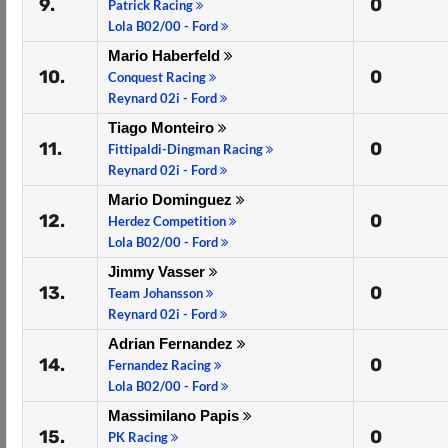
9.
0
Patrick Racing
Lola B02/00 - Ford
Mario Haberfeld
10.
0
Conquest Racing
Reynard 02i - Ford
Tiago Monteiro
11.
0
Fittipaldi-Dingman Racing
Reynard 02i - Ford
Mario Dominguez
12.
0
Herdez Competition
Lola B02/00 - Ford
Jimmy Vasser
13.
0
Team Johansson
Reynard 02i - Ford
Adrian Fernandez
14.
0
Fernandez Racing
Lola B02/00 - Ford
Massimilano Papis
15.
0
PK Racing