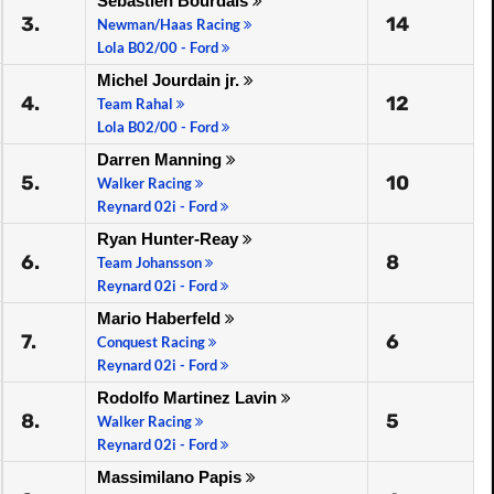
Sebastien Bourdais
3.
14
Newman/Haas Racing
Lola B02/00 - Ford
Michel Jourdain jr.
4.
12
Team Rahal
Lola B02/00 - Ford
Darren Manning
5.
10
Walker Racing
Reynard 02i - Ford
Ryan Hunter-Reay
6.
8
Team Johansson
Reynard 02i - Ford
Mario Haberfeld
7.
6
Conquest Racing
Reynard 02i - Ford
Rodolfo Martinez Lavin
8.
5
Walker Racing
Reynard 02i - Ford
Massimilano Papis