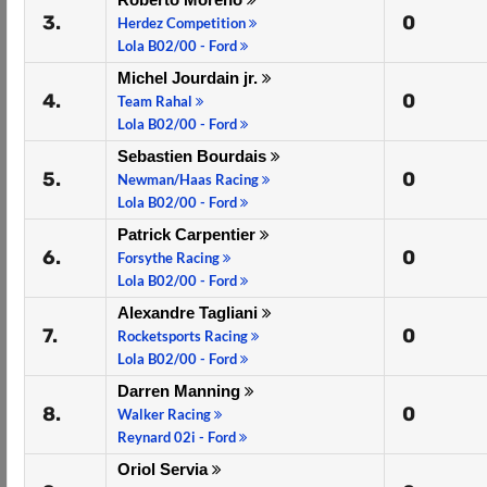
3.
0
Herdez Competition
Lola B02/00 - Ford
Michel Jourdain jr.
4.
0
Team Rahal
Lola B02/00 - Ford
Sebastien Bourdais
5.
0
Newman/Haas Racing
Lola B02/00 - Ford
Patrick Carpentier
6.
0
Forsythe Racing
Lola B02/00 - Ford
Alexandre Tagliani
7.
0
Rocketsports Racing
Lola B02/00 - Ford
Darren Manning
8.
0
Walker Racing
Reynard 02i - Ford
Oriol Servia