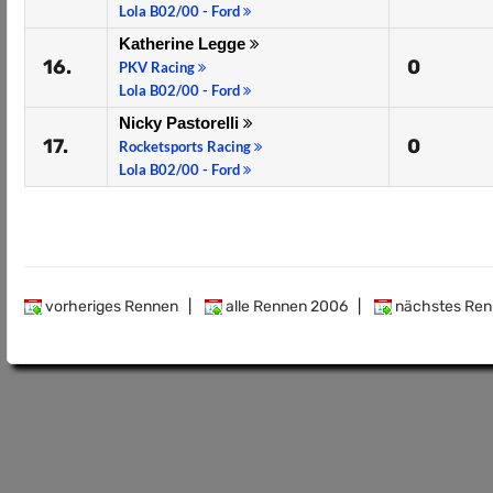
Lola B02/00 - Ford
Katherine Legge
16.
0
PKV Racing
Lola B02/00 - Ford
Nicky Pastorelli
17.
0
Rocketsports Racing
Lola B02/00 - Ford
vorheriges Rennen
|
alle Rennen 2006
|
nächstes Ren