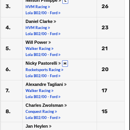
Nelson Philippe
L
3.
26
HVM Racing
Lola B02/00 - Ford
Daniel Clarke
4.
23
HVM Racing
Lola B02/00 - Ford
Will Power
5.
21
Walker Racing
Lola B02/00 - Ford
Nicky Pastorelli
M
6.
20
Rocketsports Racing
Lola B02/00 - Ford
Alexandre Tagliani
7.
17
Walker Racing
Lola B02/00 - Ford
Charles Zwolsman
8.
15
Conquest Racing
Lola B02/00 - Ford
Jan Heylen