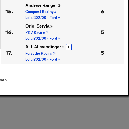
Andrew Ranger
15.
6
Conquest Racing
Lola B02/00 - Ford
Oriol Servia
16.
5
PKV Racing
Lola B02/00 - Ford
A.J. Allmendinger
L
17.
5
Forsythe Racing
Lola B02/00 - Ford
nen