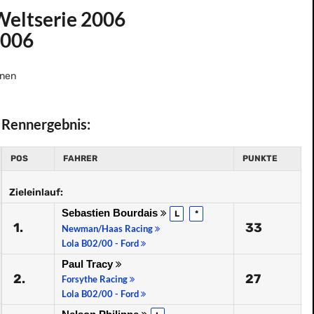
eltserie 2006
2006
nen
Rennergebnis:
POS
FAHRER
PUNKTE
Zieleinlauf:
Sebastien Bourdais
L
*
1.
33
Newman/Haas Racing
Lola B02/00 - Ford
Paul Tracy
2.
27
Forsythe Racing
Lola B02/00 - Ford