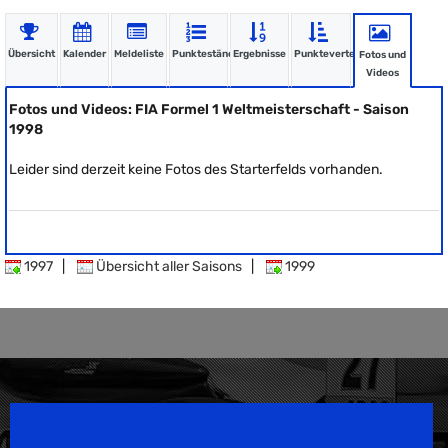
Übersicht
Kalender
Meldeliste
Punktestände
Ergebnisse
Punkteverteilung
Fotos und
Videos
Fotos und Videos: FIA Formel 1 Weltmeisterschaft - Saison
1998
Leider sind derzeit keine Fotos des Starterfelds vorhanden.
1997
|
Übersicht aller Saisons
|
1999
Speedsport Magazine