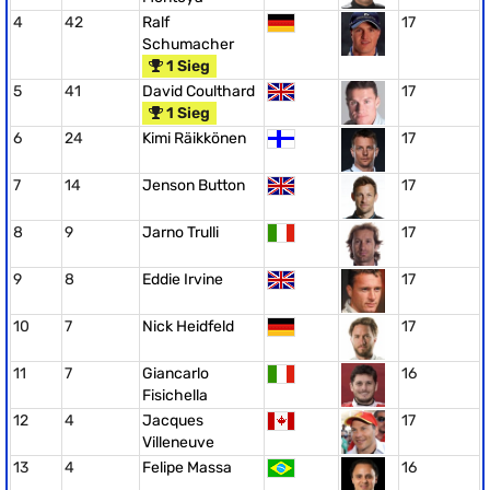
4
42
Ralf
17
Schumacher
1 Sieg
5
41
David Coulthard
17
1 Sieg
6
24
Kimi Räikkönen
17
7
14
Jenson Button
17
8
9
Jarno Trulli
17
9
8
Eddie Irvine
17
10
7
Nick Heidfeld
17
11
7
Giancarlo
16
Fisichella
12
4
Jacques
17
Villeneuve
13
4
Felipe Massa
16