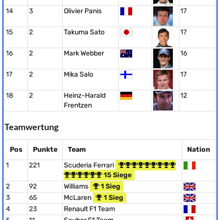
14
3
Olivier Panis
17
15
2
Takuma Sato
17
16
2
Mark Webber
16
17
2
Mika Salo
17
18
2
Heinz-Harald
12
Frentzen
Teamwertung
Pos
Punkte
Team
Nation
1
221
Scuderia Ferrari
15 Siege
2
92
Williams
1 Sieg
3
65
McLaren
1 Sieg
4
23
Renault F1 Team