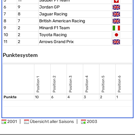
5
11
Sauber F1 Team
6
9
Jordan GP
7
8
Jaguar Racing
8
7
British American Racing
9
2
Minardi F1 Team
10
2
Toyota Racing
11
2
Arrows Grand Prix
Punktesystem
Position 2
Position 3
Position 4
Position 5
Position 6
Position 1
Punkte
10
6
4
3
2
1
2001
|
Übersicht aller Saisons
|
2003