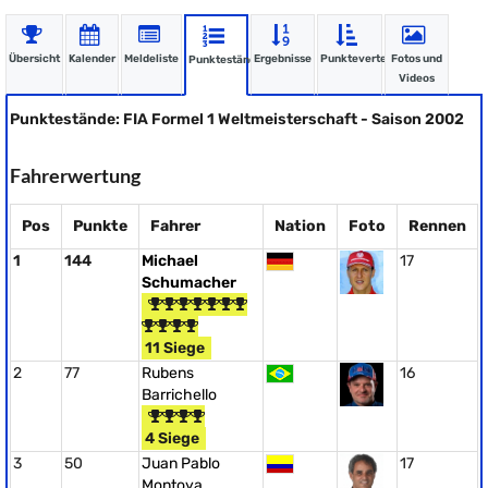
Übersicht
Kalender
Meldeliste
Ergebnisse
Punkteverteilung
Fotos und
Punktestände
Videos
Punktestände: FIA Formel 1 Weltmeisterschaft - Saison 2002
Fahrerwertung
Pos
Punkte
Fahrer
Nation
Foto
Rennen
1
144
Michael
17
Schumacher
11 Siege
2
77
Rubens
16
Barrichello
4 Siege
3
50
Juan Pablo
17
Montoya