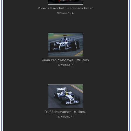
Rubens Barrichello - Scuderia Ferrari
© Ferrari S.p.A.
Juan Pablo Montoya - Williams
© Williams F1
Ralf Schumacher - Williams
© Williams F1