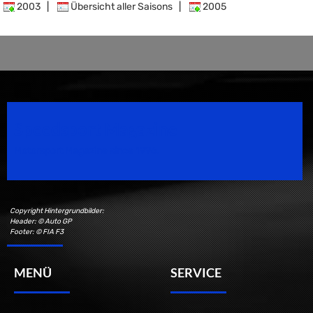
2003
|
Übersicht aller Saisons
|
2005
Speedsport Magazine
Motorsport Magazine since 1996.
Copyright Hintergrundbilder:
Header: © Auto GP
Footer: © FIA F3
MENÜ
SERVICE