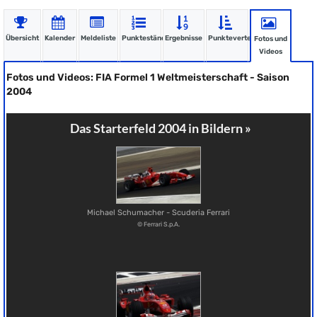
Übersicht
Kalender
Meldeliste
Punktestände
Ergebnisse
Punkteverteilung
Fotos und
Videos
Fotos und Videos: FIA Formel 1 Weltmeisterschaft - Saison
2004
Das Starterfeld 2004 in Bildern »
Michael Schumacher - Scuderia Ferrari
© Ferrari S.p.A.