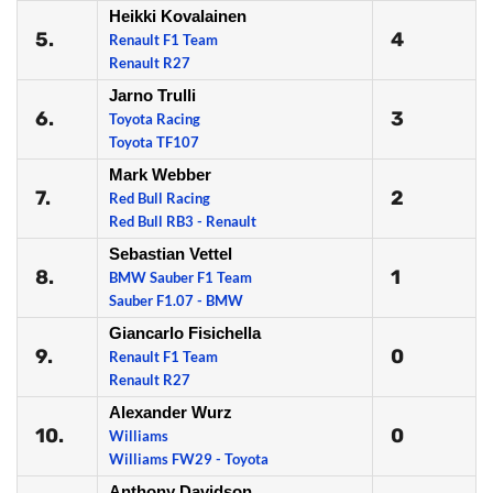
Heikki Kovalainen
5.
4
Renault F1 Team
Renault R27
Jarno Trulli
6.
3
Toyota Racing
Toyota TF107
Mark Webber
7.
2
Red Bull Racing
Red Bull RB3 - Renault
Sebastian Vettel
8.
1
BMW Sauber F1 Team
Sauber F1.07 - BMW
Giancarlo Fisichella
9.
0
Renault F1 Team
Renault R27
Alexander Wurz
10.
0
Williams
Williams FW29 - Toyota
Anthony Davidson