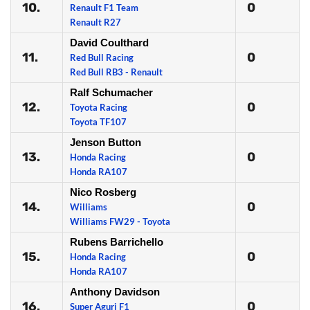
10.
0
Renault F1 Team
Renault R27
David Coulthard
11.
0
Red Bull Racing
Red Bull RB3 - Renault
Ralf Schumacher
12.
0
Toyota Racing
Toyota TF107
Jenson Button
13.
0
Honda Racing
Honda RA107
Nico Rosberg
14.
0
Williams
Williams FW29 - Toyota
Rubens Barrichello
15.
0
Honda Racing
Honda RA107
Anthony Davidson
16.
0
Super Aguri F1