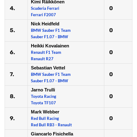
Kimi Räikkönen
4.
0
Scuderia Ferrari
Ferrari F2007
Nick Heidfeld
5.
0
BMW Sauber F1 Team
Sauber F1.07 - BMW
Heikki Kovalainen
6.
0
Renault F1 Team
Renault R27
Sebastian Vettel
7.
0
BMW Sauber F1 Team
Sauber F1.07 - BMW
Jarno Trulli
8.
0
Toyota Racing
Toyota TF107
Mark Webber
9.
0
Red Bull Racing
Red Bull RB3 - Renault
Giancarlo Fisichella