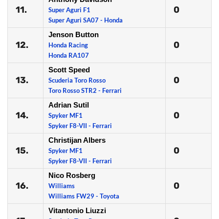
11.
0
Super Aguri F1
Super Aguri SA07 - Honda
Jenson Button
12.
0
Honda Racing
Honda RA107
Scott Speed
13.
0
Scuderia Toro Rosso
Toro Rosso STR2 - Ferrari
Adrian Sutil
14.
0
Spyker MF1
Spyker F8-VII - Ferrari
Christijan Albers
15.
0
Spyker MF1
Spyker F8-VII - Ferrari
Nico Rosberg
16.
0
Williams
Williams FW29 - Toyota
Vitantonio Liuzzi