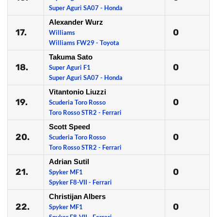
Super Aguri SA07 - Honda
Alexander Wurz
17.
0
Williams
Williams FW29 - Toyota
Takuma Sato
18.
0
Super Aguri F1
Super Aguri SA07 - Honda
Vitantonio Liuzzi
19.
0
Scuderia Toro Rosso
Toro Rosso STR2 - Ferrari
Scott Speed
20.
0
Scuderia Toro Rosso
Toro Rosso STR2 - Ferrari
Adrian Sutil
21.
0
Spyker MF1
Spyker F8-VII - Ferrari
Christijan Albers
22.
0
Spyker MF1