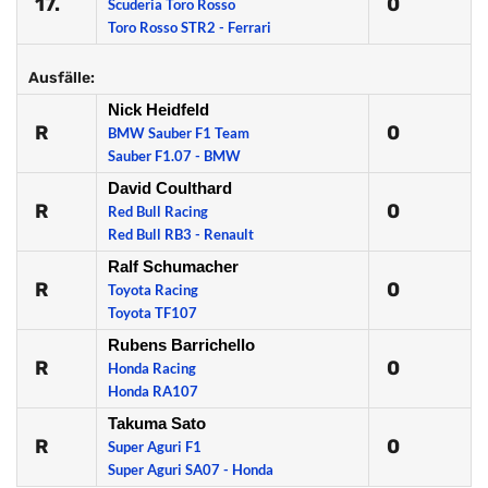
17.
0
Scuderia Toro Rosso
Toro Rosso STR2 - Ferrari
Ausfälle:
Nick Heidfeld
R
0
BMW Sauber F1 Team
Sauber F1.07 - BMW
David Coulthard
R
0
Red Bull Racing
Red Bull RB3 - Renault
Ralf Schumacher
R
0
Toyota Racing
Toyota TF107
Rubens Barrichello
R
0
Honda Racing
Honda RA107
Takuma Sato
R
0
Super Aguri F1
Super Aguri SA07 - Honda