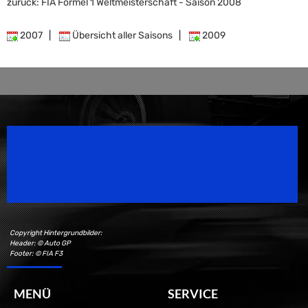
zurück: FIA Formel 1 Weltmeisterschaft - Saison 2008
2007
|
Übersicht aller Saisons
|
2009
Speedsport Magazine
Motorsport Magazine since 1996.
Copyright Hintergrundbilder:
Header: © Auto GP
Footer: © FIA F3
MENÜ
SERVICE