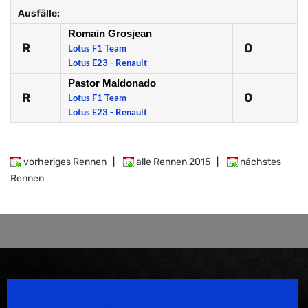
Ausfälle:
Romain Grosjean
R
0
Lotus F1 Team
Lotus E23 - Renault
Pastor Maldonado
R
0
Lotus F1 Team
Lotus E23 - Renault
vorheriges Rennen
|
alle Rennen 2015
|
nächstes
Rennen
Speedsport Magazine