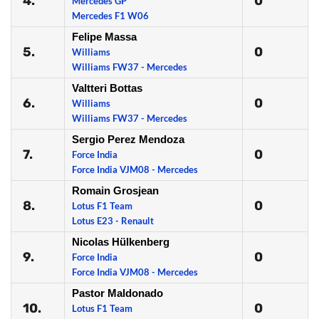
4.
0
Mercedes GP
Mercedes F1 W06
Felipe Massa
5.
0
Williams
Williams FW37 - Mercedes
Valtteri Bottas
6.
0
Williams
Williams FW37 - Mercedes
Sergio Perez Mendoza
7.
0
Force India
Force India VJM08 - Mercedes
Romain Grosjean
8.
0
Lotus F1 Team
Lotus E23 - Renault
Nicolas Hülkenberg
9.
0
Force India
Force India VJM08 - Mercedes
Pastor Maldonado
10.
0
Lotus F1 Team