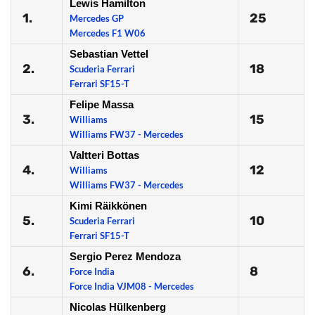
Lewis Hamilton
1.
25
Mercedes GP
Mercedes F1 W06
Sebastian Vettel
2.
18
Scuderia Ferrari
Ferrari SF15-T
Felipe Massa
3.
15
Williams
Williams FW37 - Mercedes
Valtteri Bottas
4.
12
Williams
Williams FW37 - Mercedes
Kimi Räikkönen
5.
10
Scuderia Ferrari
Ferrari SF15-T
Sergio Perez Mendoza
6.
8
Force India
Force India VJM08 - Mercedes
Nicolas Hülkenberg