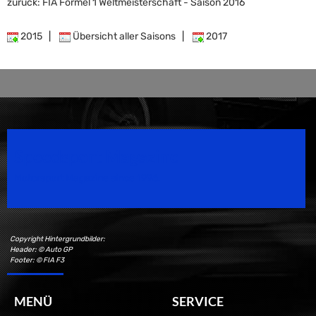
zurück: FIA Formel 1 Weltmeisterschaft - Saison 2016
2015
|
Übersicht aller Saisons
|
2017
Speedsport Magazine
Motorsport Magazine since 1996.
Copyright Hintergrundbilder:
Header: © Auto GP
Footer: © FIA F3
MENÜ
SERVICE