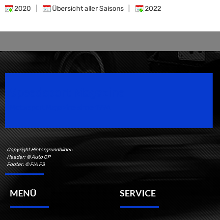
2020
|
Übersicht aller Saisons
|
2022
Speedsport Magazine
Motorsport Magazine since 1996.
Copyright Hintergrundbilder:
Header: © Auto GP
Footer: © FIA F3
MENÜ
SERVICE