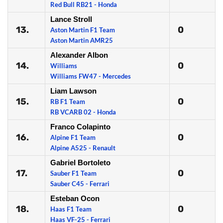
Red Bull RB21 - Honda
Lance Stroll
13.
0
Aston Martin F1 Team
Aston Martin AMR25
Alexander Albon
14.
0
Williams
Williams FW47 - Mercedes
Liam Lawson
15.
0
RB F1 Team
RB VCARB 02 - Honda
Franco Colapinto
16.
0
Alpine F1 Team
Alpine A525 - Renault
Gabriel Bortoleto
17.
0
Sauber F1 Team
Sauber C45 - Ferrari
Esteban Ocon
18.
0
Haas F1 Team
Haas VF-25 - Ferrari