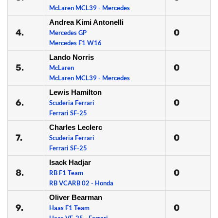
McLaren MCL39 - Mercedes
Andrea Kimi Antonelli
4.
0
Mercedes GP
Mercedes F1 W16
Lando Norris
5.
0
McLaren
McLaren MCL39 - Mercedes
Lewis Hamilton
6.
0
Scuderia Ferrari
Ferrari SF-25
Charles Leclerc
7.
0
Scuderia Ferrari
Ferrari SF-25
Isack Hadjar
8.
0
RB F1 Team
RB VCARB 02 - Honda
Oliver Bearman
9.
0
Haas F1 Team