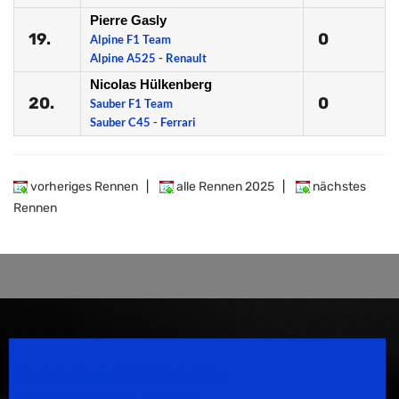
Pierre Gasly
19.
0
Alpine F1 Team
Alpine A525 - Renault
Nicolas Hülkenberg
20.
0
Sauber F1 Team
Sauber C45 - Ferrari
vorheriges Rennen
|
alle Rennen 2025
|
nächstes
Rennen
Speedsport Magazine