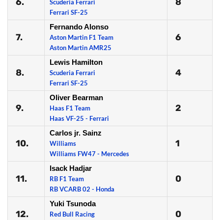
6.
8
Scuderia Ferrari
Ferrari SF-25
Fernando Alonso
7.
6
Aston Martin F1 Team
Aston Martin AMR25
Lewis Hamilton
8.
4
Scuderia Ferrari
Ferrari SF-25
Oliver Bearman
9.
2
Haas F1 Team
Haas VF-25 - Ferrari
Carlos jr. Sainz
10.
1
Williams
Williams FW47 - Mercedes
Isack Hadjar
11.
0
RB F1 Team
RB VCARB 02 - Honda
Yuki Tsunoda
12.
0
Red Bull Racing