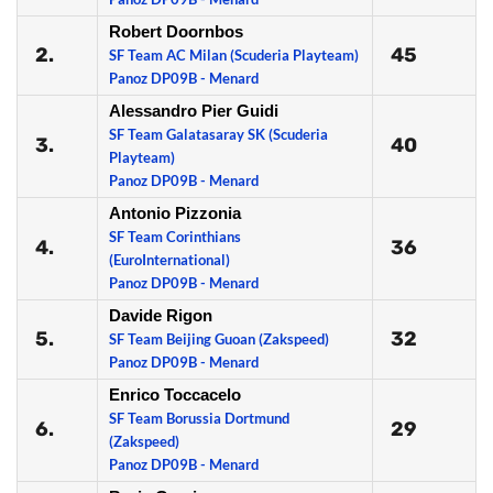
Robert Doornbos
2.
45
SF Team AC Milan (Scuderia Playteam)
Panoz DP09B - Menard
Alessandro Pier Guidi
SF Team Galatasaray SK (Scuderia
3.
40
Playteam)
Panoz DP09B - Menard
Antonio Pizzonia
SF Team Corinthians
4.
36
(EuroInternational)
Panoz DP09B - Menard
Davide Rigon
5.
32
SF Team Beijing Guoan (Zakspeed)
Panoz DP09B - Menard
Enrico Toccacelo
SF Team Borussia Dortmund
6.
29
(Zakspeed)
Panoz DP09B - Menard