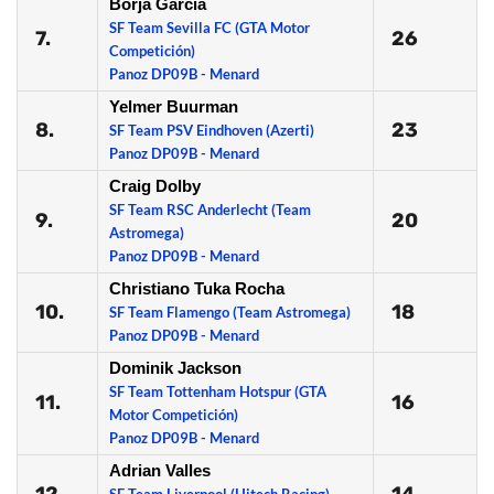
Borja Garcia
SF Team Sevilla FC (GTA Motor
7.
26
Competición)
Panoz DP09B - Menard
Yelmer Buurman
8.
23
SF Team PSV Eindhoven (Azerti)
Panoz DP09B - Menard
Craig Dolby
SF Team RSC Anderlecht (Team
9.
20
Astromega)
Panoz DP09B - Menard
Christiano Tuka Rocha
10.
18
SF Team Flamengo (Team Astromega)
Panoz DP09B - Menard
Dominik Jackson
SF Team Tottenham Hotspur (GTA
11.
16
Motor Competición)
Panoz DP09B - Menard
Adrian Valles