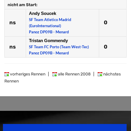
nicht am Start:
Andy Soucek
SF Team Atletico Madrid
ns
0
(EuroInternational)
Panoz DP09B - Menard
Tristan Gommendy
ns
0
SF Team FC Porto (Team West-Tec)
Panoz DP09B - Menard
vorheriges Rennen
|
alle Rennen 2008
|
nächstes
Rennen