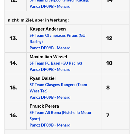
12.
14
SF Team Liverpool (Hitech Racing)
Panoz DP09B - Menard
nicht im Ziel, aber in Wertung:
Kasper Andersen
SF Team Olympiacos Piräus (GU
13.
12
Racing)
Panoz DP09B - Menard
Maximilian Wissel
14.
10
SF Team FC Basel (GU Racing)
Panoz DP09B - Menard
Ryan Dalziel
SF Team Glasgow Rangers (Team
15.
8
West-Tec)
Panoz DP09B - Menard
Franck Perera
SF Team AS Roma (Fisichella Motor
16.
7
Sport)
Panoz DP09B - Menard