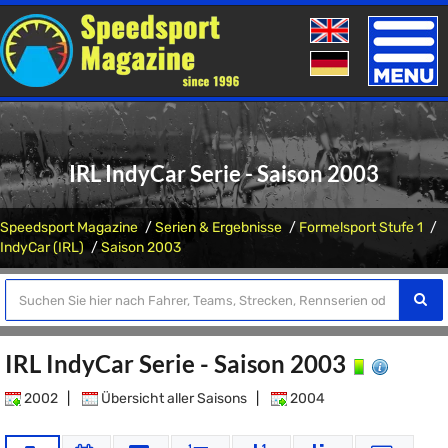
Toggle
naviga
IRL IndyCar Serie - Saison 2003
Speedsport Magazine
Serien & Ergebnisse
Formelsport Stufe 1
IndyCar (IRL)
Saison 2003
IRL IndyCar Serie - Saison 2003
2002
|
Übersicht aller Saisons
|
2004