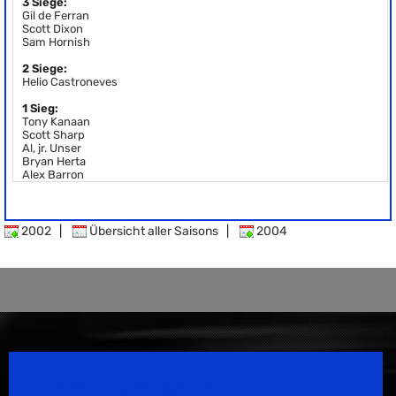
3 Siege:
Gil de Ferran
Scott Dixon
Sam Hornish
2 Siege:
Helio Castroneves
1 Sieg:
Tony Kanaan
Scott Sharp
Al, jr. Unser
Bryan Herta
Alex Barron
2002
|
Übersicht aller Saisons
|
2004
Speedsport Magazine