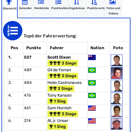
Kalender
Meldeliste
Punktestände
Ergebnisse
Punkteverteilung
Fotos und
Übersicht
Videos
Top6 der Fahrerwertung:
Pos
Punkte
Fahrer
Nation
Foto
1.
507
Scott Dixon
3 Siege
2.
489
Gil de Ferran
3 Siege
3.
484
Helio Castroneves
2 Siege
4.
476
Tony Kanaan
1 Sieg
5.
461
Sam Hornish
3 Siege
6.
374
Al, jr. Unser
1 Sieg