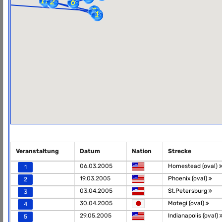
Veranstaltung
Datum
Nation
Strecke
06.03.2005
Homestead (oval)
1
19.03.2005
Phoenix (oval)
2
03.04.2005
St.Petersburg
3
30.04.2005
Motegi (oval)
4
29.05.2005
Indianapolis (oval)
5