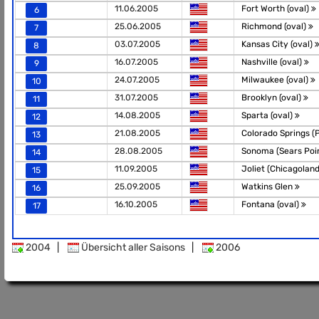
11.06.2005
Fort Worth (oval)
6
25.06.2005
Richmond (oval)
7
03.07.2005
Kansas City (oval)
8
16.07.2005
Nashville (oval)
9
24.07.2005
Milwaukee (oval)
10
31.07.2005
Brooklyn (oval)
11
14.08.2005
Sparta (oval)
12
21.08.2005
Colorado Springs (
13
28.08.2005
Sonoma (Sears Poi
14
11.09.2005
Joliet (Chicagoland
15
25.09.2005
Watkins Glen
16
16.10.2005
Fontana (oval)
17
2004
|
Übersicht aller Saisons
|
2006