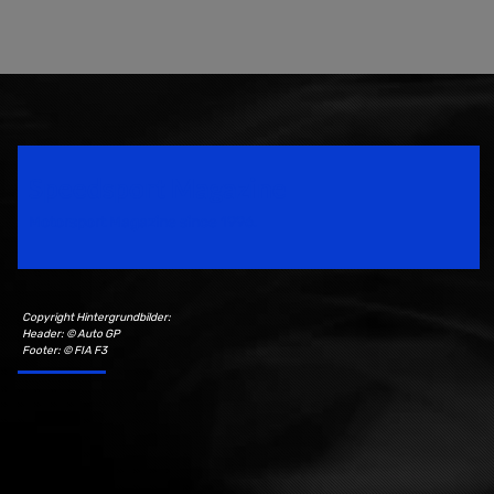
Speedsport Magazine
Motorsport Magazine since 1996.
Copyright Hintergrundbilder:
Header: © Auto GP
Footer: © FIA F3