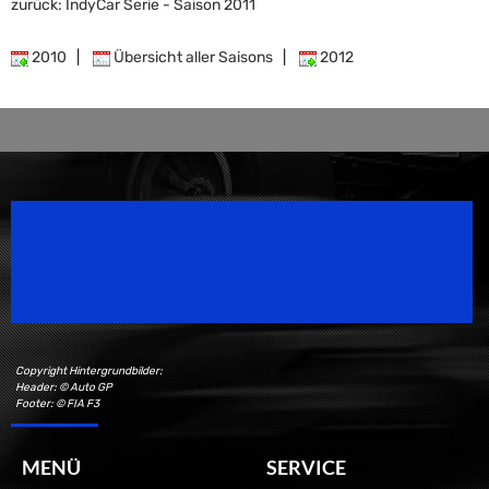
zurück: IndyCar Serie - Saison 2011
2010
|
Übersicht aller Saisons
|
2012
Speedsport Magazine
Motorsport Magazine since 1996.
Copyright Hintergrundbilder:
Header: © Auto GP
Footer: © FIA F3
MENÜ
SERVICE