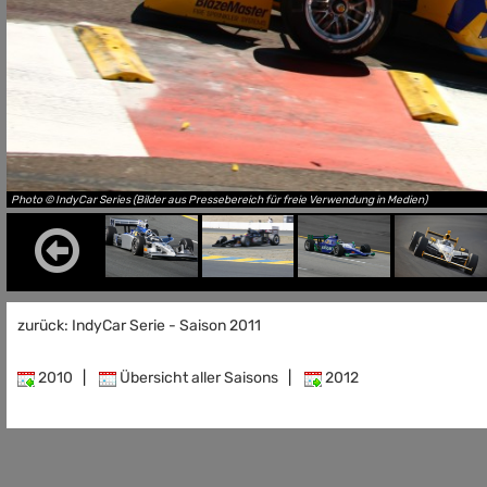
Photo © IndyCar Series (Bilder aus Pressebereich für freie Verwendung in Medien)
zurück: IndyCar Serie - Saison 2011
2010
|
Übersicht aller Saisons
|
2012