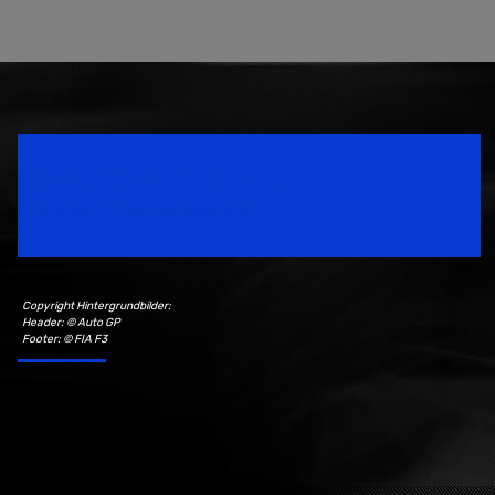
Speedsport Magazine
Motorsport Magazine since 1996.
Copyright Hintergrundbilder:
Header: © Auto GP
Footer: © FIA F3