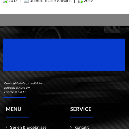
2017
|
Übersicht aller Saisons
|
2019
Speedsport Magazine
Motorsport Magazine since 1996.
Copyright Hintergrundbilder:
Header: © Auto GP
Footer: © FIA F3
MENÜ
SERVICE
Serien & Ergebnisse
Kontakt