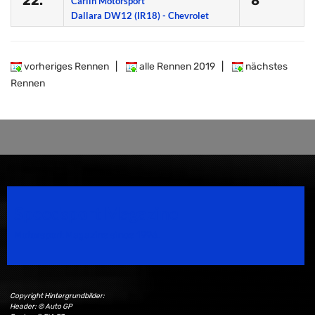
22.
8
Carlin Motorsport
Dallara DW12 (IR18) - Chevrolet
vorheriges Rennen
|
alle Rennen 2019
|
nächstes
Rennen
Speedsport Magazine
Motorsport Magazine since 1996.
Copyright Hintergrundbilder:
Header: © Auto GP