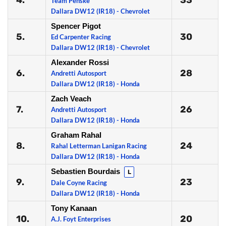
4.
33
Team Penske
Dallara DW12 (IR18) - Chevrolet
Spencer Pigot
5.
30
Ed Carpenter Racing
Dallara DW12 (IR18) - Chevrolet
Alexander Rossi
6.
28
Andretti Autosport
Dallara DW12 (IR18) - Honda
Zach Veach
7.
26
Andretti Autosport
Dallara DW12 (IR18) - Honda
Graham Rahal
8.
24
Rahal Letterman Lanigan Racing
Dallara DW12 (IR18) - Honda
Sebastien Bourdais
L
9.
23
Dale Coyne Racing
Dallara DW12 (IR18) - Honda
Tony Kanaan
10.
20
A.J. Foyt Enterprises