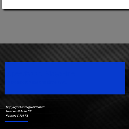
Speedsport Magazine
Motorsport Magazine since 1996.
Copyright Hintergrundbilder:
Header: © Auto GP
Footer: © FIA F3