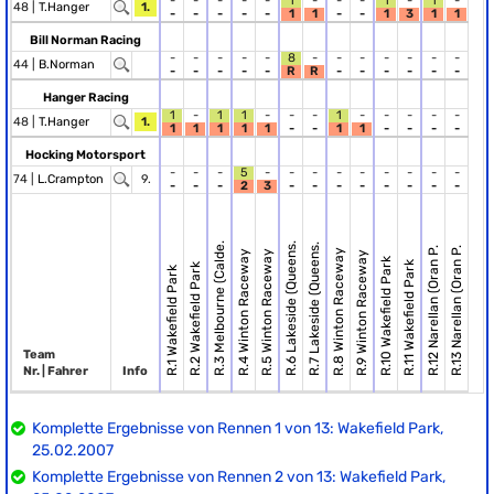
-
-
-
-
-
1
-
-
-
1
-
1
-
48 |
T.Hanger
1.
-
-
-
-
-
1
1
-
-
1
3
1
1
Bill Norman Racing
-
-
-
-
-
8
-
-
-
-
-
-
-
44 |
B.Norman
-
-
-
-
-
R
R
-
-
-
-
-
-
Hanger Racing
1
-
1
1
-
-
-
1
-
-
-
-
-
48 |
T.Hanger
1.
1
1
1
1
1
-
-
1
1
-
-
-
-
Hocking Motorsport
-
-
-
5
-
-
-
-
-
-
-
-
-
74 |
L.Crampton
9.
-
-
-
2
3
-
-
-
-
-
-
-
-
R.3 Melbourne (Calde.
R.6 Lakeside (Queens.
R.7 Lakeside (Queens.
R.12 Narellan (Oran P.
R.13 Narellan (Oran P.
R.8 Winton Raceway
R.4 Winton Raceway
R.5 Winton Raceway
R.9 Winton Raceway
R.10 Wakefield Park
R.11 Wakefield Park
R.2 Wakefield Park
R.1 Wakefield Park
Team
Nr. | Fahrer
Info
Komplette Ergebnisse von Rennen 1 von 13: Wakefield Park,
25.02.2007
Komplette Ergebnisse von Rennen 2 von 13: Wakefield Park,