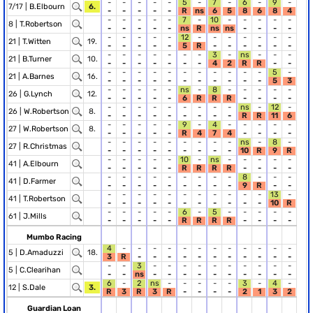
-
-
-
-
-
5
-
7
-
6
-
9
-
7/17 |
B.Elbourn
6.
-
-
-
-
-
R
ns
6
5
8
6
8
4
-
-
-
-
-
7
-
10
-
-
-
-
-
8 |
T.Robertson
-
-
-
-
-
ns
R
ns
ns
-
-
-
-
-
-
-
-
-
12
-
-
-
-
-
-
-
21 |
T.Witten
19.
-
-
-
-
-
5
R
-
-
-
-
-
-
-
-
-
-
-
-
-
3
-
ns
-
-
-
21 |
B.Turner
10.
-
-
-
-
-
-
-
4
2
R
R
-
-
-
-
-
-
-
-
-
-
-
-
-
5
-
21 |
A.Barnes
16.
-
-
-
-
-
-
-
-
-
-
-
5
3
-
-
-
-
-
ns
-
8
-
-
-
-
-
26 |
G.Lynch
12.
-
-
-
-
-
6
R
R
R
-
-
-
-
-
-
-
-
-
-
-
-
-
ns
-
12
-
26 |
W.Robertson
8.
-
-
-
-
-
-
-
-
-
R
R
11
6
-
-
-
-
-
9
-
4
-
-
-
-
-
27 |
W.Robertson
8.
-
-
-
-
-
R
4
7
4
-
-
-
-
-
-
-
-
-
-
-
-
-
ns
-
8
-
27 |
R.Christmas
-
-
-
-
-
-
-
-
-
10
R
9
R
-
-
-
-
-
10
-
ns
-
-
-
-
-
41 |
A.Elbourn
-
-
-
-
-
R
R
R
R
-
-
-
-
-
-
-
-
-
-
-
-
-
8
-
-
-
41 |
D.Farmer
-
-
-
-
-
-
-
-
-
9
R
-
-
-
-
-
-
-
-
-
-
-
-
-
13
-
41 |
T.Robertson
-
-
-
-
-
-
-
-
-
-
-
10
R
-
-
-
-
-
6
-
5
-
-
-
-
-
61 |
J.Mills
-
-
-
-
-
R
R
R
R
-
-
-
-
Mumbo Racing
4
-
-
-
-
-
-
-
-
-
-
-
-
5 |
D.Amaduzzi
18.
3
R
-
-
-
-
-
-
-
-
-
-
-
-
-
3
-
-
-
-
-
-
-
-
-
-
5 |
C.Clearihan
-
-
ns
-
-
-
-
-
-
-
-
-
-
6
-
2
ns
-
-
-
-
-
3
-
4
-
12 |
S.Dale
3.
R
3
R
3
R
-
-
-
-
2
1
3
2
Guardian Loan