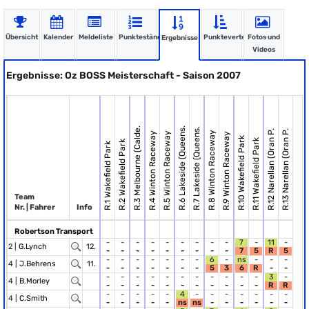
Übersicht
Kalender
Meldeliste
Punktestände
Punkteverteilung
Fotos und
Ergebnisse
Videos
Ergebnisse: Oz BOSS Meisterschaft - Saison 2007
R.3 Melbourne (Calde.
R.6 Lakeside (Queens.
R.7 Lakeside (Queens.
R.12 Narellan (Oran P.
R.13 Narellan (Oran P.
R.8 Winton Raceway
R.4 Winton Raceway
R.5 Winton Raceway
R.9 Winton Raceway
R.10 Wakefield Park
R.11 Wakefield Park
R.2 Wakefield Park
R.1 Wakefield Park
Team
Nr. | Fahrer
Info
Robertson Transport
-
-
-
-
-
-
-
-
-
7
-
11
-
2 |
G.Lynch
12.
-
-
-
-
-
-
-
-
-
7
5
R
5
-
-
-
-
-
-
-
6
-
ns
-
-
-
4 |
J.Behrens
11.
-
-
-
-
-
-
-
5
3
6
R
-
-
-
-
-
-
-
-
-
-
-
-
-
3
-
4 |
B.Morley
-
-
-
-
-
-
-
-
-
-
-
R
R
-
-
-
-
-
4
-
-
-
-
-
-
-
4 |
C.Smith
-
-
-
-
-
ns
ns
-
-
-
-
-
-