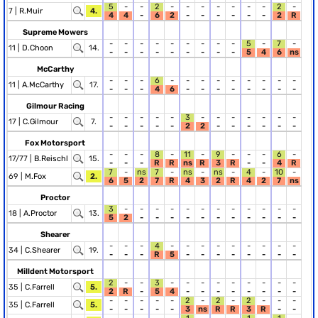
5
-
-
2
-
-
-
-
-
-
-
2
-
7 |
R.Muir
4.
4
4
-
6
2
-
-
-
-
-
-
2
R
Supreme Mowers
-
-
-
-
-
-
-
-
-
5
-
7
-
11 |
D.Choon
14.
-
-
-
-
-
-
-
-
-
5
4
6
ns
McCarthy
-
-
-
6
-
-
-
-
-
-
-
-
-
11 |
A.McCarthy
17.
-
-
-
4
6
-
-
-
-
-
-
-
-
Gilmour Racing
-
-
-
-
-
3
-
-
-
-
-
-
-
17 |
C.Gilmour
7.
-
-
-
-
-
2
2
-
-
-
-
-
-
Fox Motorsport
-
-
-
8
-
11
-
9
-
-
-
6
-
17/77 |
B.Reischl
15.
-
-
-
R
R
ns
R
3
R
-
-
4
R
7
-
ns
7
-
ns
-
ns
-
4
-
10
-
69 |
M.Fox
2.
6
5
2
7
R
4
3
2
R
4
2
7
ns
Proctor
3
-
-
-
-
-
-
-
-
-
-
-
-
18 |
A.Proctor
13.
5
2
-
-
-
-
-
-
-
-
-
-
-
Shearer
-
-
-
4
-
-
-
-
-
-
-
-
-
34 |
C.Shearer
19.
-
-
-
R
5
-
-
-
-
-
-
-
-
Milldent Motorsport
2
-
-
3
-
-
-
-
-
-
-
-
-
35 |
C.Farrell
5.
2
R
-
5
4
-
-
-
-
-
-
-
-
-
-
-
-
-
2
-
2
-
2
-
-
-
35 |
C.Farrell
5.
-
-
-
-
-
3
ns
R
R
3
R
-
-