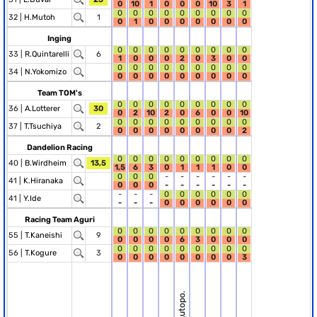
0
10
1
0
0
0
10
3
1
0
0
0
0
0
0
0
0
0
32 |
H.Mutoh
1
0
1
0
0
0
0
0
0
0
Inging
0
0
0
0
0
0
0
0
0
33 |
R.Quintarelli
6
1
0
0
0
2
0
3
0
0
0
0
0
0
0
0
0
0
0
34 |
N.Yokomizo
0
0
0
0
0
0
0
0
0
Team TOM's
0
0
0
0
0
0
0
0
0
36 |
A.Lotterer
30
0
2
10
2
0
6
0
0
10
0
0
0
0
0
0
0
0
0
37 |
T.Tsuchiya
2
0
0
0
0
0
0
0
0
2
Dandelion Racing
0
0
0
0
0
0
0
0
0
40 |
B.Wirdheim
13,5
1,5
6
3
0
1
1
1
0
0
0
0
0
-
-
-
-
-
-
41 |
K.Hiranaka
0
0
0
-
-
-
-
-
-
-
-
-
0
0
0
0
0
0
41 |
Y.Ide
-
-
-
0
0
0
0
0
0
Racing Team Aguri
0
0
0
0
0
0
0
0
0
55 |
T.Kaneishi
9
0
0
0
0
6
3
0
0
0
0
0
0
0
0
0
0
0
0
56 |
T.Kogure
3
0
0
0
0
0
0
0
0
3