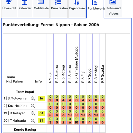
Übersicht
Kalender
Meldeliste
Punktestände
Ergebnisse
Fotos und
Punkteverteilung
Videos
Punkteverteilung: Formel Nippon - Saison 2006
R.5 Kamitsue (Autopo.
R.2 Suzuka
R.4 Suzuka
R.8 Motegi
R.3 Motegi
R.9 Suzuka
R.7 Sugo
R.6 Fuji
R.1 Fuji
Team
Nr. | Fahrer
Info
Team Impul
0
0
0
0
0
0
0
0
0
1 |
S.Motoyama
16
2
0
4
4
0
4
2
0
0
0
0
0
0
0
0
0
0
0
2 |
Kaz.Hoshino
0
0
0
0
0
0
0
0
0
0
0
0
0
0
0
0
0
0
19 |
B.Treluyer
51
5
4
6
10
0
10
6
10
0
0
0
0
0
0
0
0
0
0
20 |
T.Matsuda
37
3
0
2
6
10
0
4
6
6
Kondo Racing