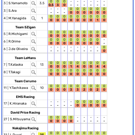
0
0
0
-
-
-
-
-
-
3 |
S.Yamamoto
3,5
0,5
3
0
-
-
-
-
-
-
-
-
-
0
0
0
0
0
0
3 |
S.Ara
-
-
-
0
0
0
0
0
0
0
0
0
0
0
0
0
0
0
4 |
M.Yanagida
1
0
0
0
0
0
0
0
1
0
Team 5Zigen
0
0
0
0
0
0
0
0
0
5 |
R.Michigami
0
0
0
0
0
0
0
0
0
0
0
0
0
0
0
0
0
-
6 |
R.Orime
0
0
0
0
0
0
0
0
-
-
-
-
-
-
-
-
-
0
6 |
J.de Oliveira
-
-
-
-
-
-
-
-
0
Team LeMans
0
0
0
0
0
0
0
0
0
7 |
T.Kataoka
13
0
0
0
1
4
0
0
4
4
0
0
0
0
0
0
0
0
0
8 |
T.Takagi
0
0
0
0
0
0
0
0
0
Team Cerumo
0
0
0
0
0
0
0
0
0
11 |
Y.Tachikawa
10
0
0
0
3
3
2
0
2
0
EMS Racing
-
-
-
-
0
0
0
0
0
17 |
K.Hiranaka
-
-
-
-
0
0
0
0
0
David Price Racing
0
0
0
0
-
-
-
-
-
27 |
S.Mitsuyama
0
0
0
0
-
-
-
-
-
Nakajima Racing
0
0
0
0
0
0
0
0
0
31 |
L.Duval
25