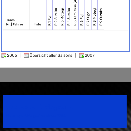
R.5 Kamitsue (Autopo.
R.2 Suzuka
R.4 Suzuka
R.8 Motegi
R.3 Motegi
R.9 Suzuka
R.7 Sugo
R.6 Fuji
R.1 Fuji
Team
Nr. | Fahrer
Info
2005
|
Übersicht aller Saisons
|
2007
Speedsport Magazine
Motorsport Magazine since 1996.