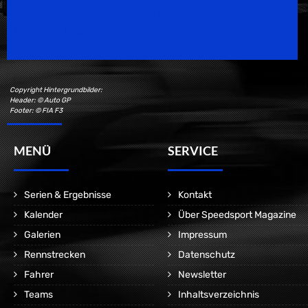
Speedsport Magazine
Motorsport Magazine since 1996.
Copyright Hintergrundbilder:
Header: © Auto GP
Footer: © FIA F3
MENÜ
SERVICE
Serien & Ergebnisse
Kontakt
Kalender
Über Speedsport Magazine
Galerien
Impressum
Rennstrecken
Datenschutz
Fahrer
Newsletter
Teams
Inhaltsverzeichnis