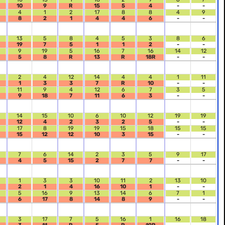
10
9
R
15
5
4
-
-
4
1
2
17
8
8
4
9
8
2
1
4
4
6
-
-
13
5
8
4
5
3
8
6
19
7
5
1
1
2
-
-
9
19
5
16
7
16
14
12
5
8
R
13
R
18R
-
-
2
4
12
14
4
4
1
11
1
3
3
7
R
10
-
-
11
9
4
12
6
7
3
5
9
18
7
11
6
3
-
-
14
15
10
6
10
12
19
19
12
4
2
3
2
5
-
-
17
8
19
19
15
18
15
15
15
12
12
10
3
15
-
-
7
6
14
2
3
5
9
17
4
5
15
2
7
7
-
-
1
3
3
10
11
2
13
10
2
1
4
16
10
1
-
-
5
16
9
13
14
6
7
1
6
17
8
14
8
9
-
-
3
17
7
5
16
1
16
18