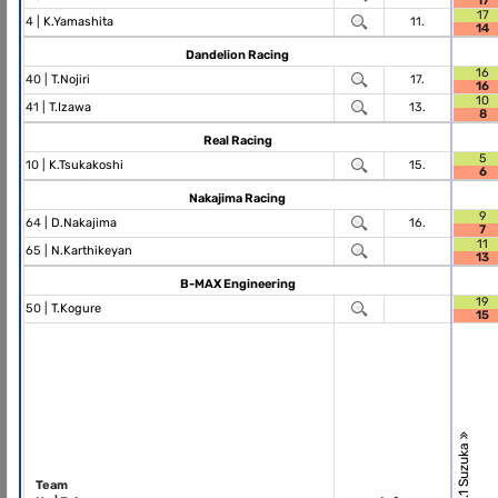
17
17
4 |
K.Yamashita
11.
14
Dandelion Racing
16
40 |
T.Nojiri
17.
16
10
41 |
T.Izawa
13.
8
Real Racing
5
10 |
K.Tsukakoshi
15.
6
Nakajima Racing
9
64 |
D.Nakajima
16.
7
11
65 |
N.Karthikeyan
13
B-MAX Engineering
19
50 |
T.Kogure
15
R.1 Suzuka
Team