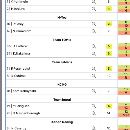
1 |
Y.Kunimoto
8.
3
4
2 |
H.Ishiura
1.
4
M-Tec
8
15 |
P.Gasly
2.
10
3
16 |
N.Yamamoto
9.
2
Team TOM's
7
36 |
A.Lotterer
6.
5
1
37 |
K.Nakajima
5.
1
Team LeMans
15
7 |
F.Rosenqvist
3.
11
13
8 |
K.Oshima
12.
R
KCMG
18
18 |
Kam.Kobayashi
7.
9
Team Impul
6
19 |
Y.Sekiguchi
4.
12
12
20 |
J.Mardenborough
14.
18R
Kondo Racing
14
3 |
N.Cassidy
10.