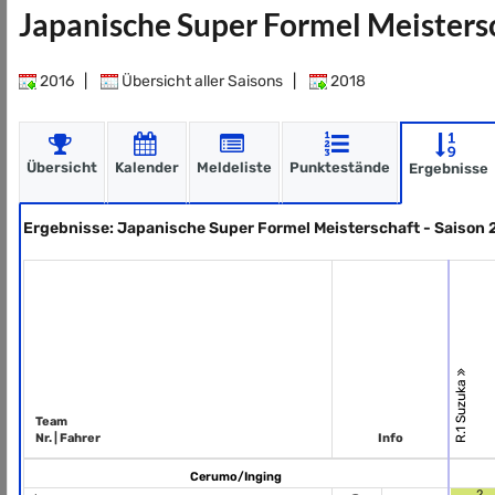
Japanische Super Formel Meistersc
2016
|
Übersicht aller Saisons
|
2018
Übersicht
Kalender
Meldeliste
Punktestände
Ergebnisse
Ergebnisse: Japanische Super Formel Meisterschaft - Saison 
R.1 Suzuka
Team
Nr. | Fahrer
Info
Cerumo/Inging
2