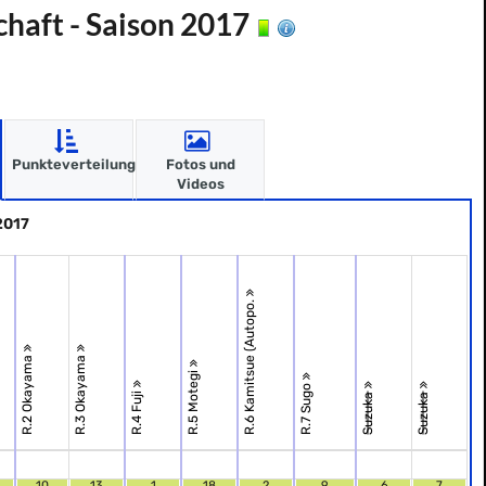
haft - Saison 2017
Punkteverteilung
Fotos und
Videos
2017
R.6 Kamitsue (Autopo.
R.2 Okayama
R.3 Okayama
R.5 Motegi
R.7 Sugo
R.4 Fuji
Suzuka
Suzuka
10
13
1
18
2
9
6
7