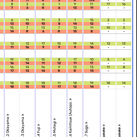
3
11
R
5
R
19R
-
-
8
2
6
1
9
17
17
16
7
6
R
6
13
11
-
-
6
11
11
3
1
15
2
2
13
10
10
8
14
12
-
-
15
7
13
7
12
11
10
3
14
R
6
R
15
8
-
-
12
12
17
15
19
14
12
13
11
16
9
9
9
16
-
-
19
10
15
8
17
10
5
4
16
14
11
12
11
17
-
-
16
14
16
9
13
13
11
8
17
13
14
R
R
13
-
-
18
18
18
11
18
19
18
14
18
15
13
17
12
14
-
-
R.6 Kamitsue (Autopo.
R.2 Okayama
R.3 Okayama
R.5 Motegi
R.7 Sugo
R.4 Fuji
Suzuka
Suzuka