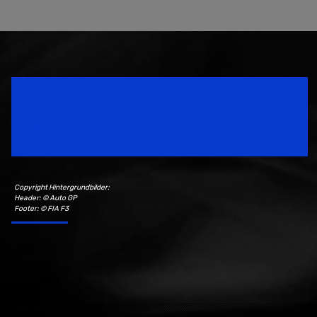
Speedsport Magazine
Motorsport Magazine since 1996.
Copyright Hintergrundbilder:
Header: © Auto GP
Footer: © FIA F3