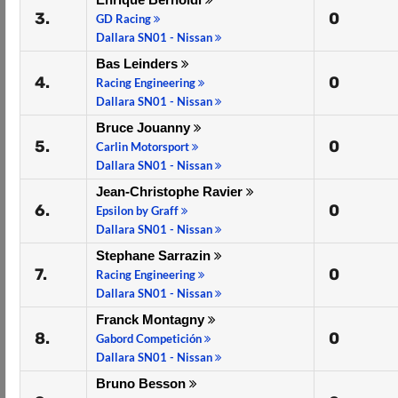
3.
0
GD Racing
Dallara SN01 - Nissan
Bas Leinders
4.
0
Racing Engineering
Dallara SN01 - Nissan
Bruce Jouanny
5.
0
Carlin Motorsport
Dallara SN01 - Nissan
Jean-Christophe Ravier
6.
0
Epsilon by Graff
Dallara SN01 - Nissan
Stephane Sarrazin
7.
0
Racing Engineering
Dallara SN01 - Nissan
Franck Montagny
8.
0
Gabord Competición
Dallara SN01 - Nissan
Bruno Besson