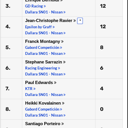
3.
12
GD Racing
Dallara SN01 - Nissan
Jean-Christophe Ravier
*
4.
12
Epsilon by Graff
Dallara SN01 - Nissan
Franck Montagny
5.
8
Gabord Competición
Dallara SN01 - Nissan
Stephane Sarrazin
6.
6
Racing Engineering
Dallara SN01 - Nissan
Paul Edwards
7.
4
KTR
Dallara SN01 - Nissan
Heikki Kovalainen
8.
0
Gabord Competición
Dallara SN01 - Nissan
Santiago Porteiro