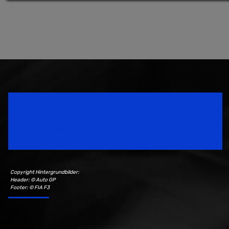
Speedsport Magazine
Motorsport Magazine since 1996.
Copyright Hintergrundbilder:
Header: © Auto GP
Footer: © FIA F3