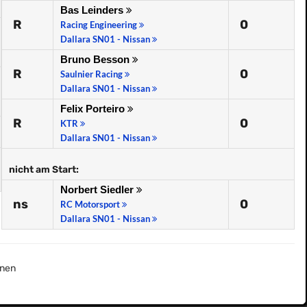
Bas Leinders
R
0
Racing Engineering
Dallara SN01 - Nissan
Bruno Besson
R
0
Saulnier Racing
Dallara SN01 - Nissan
Felix Porteiro
R
0
KTR
Dallara SN01 - Nissan
nicht am Start:
Norbert Siedler
ns
0
RC Motorsport
Dallara SN01 - Nissan
nen