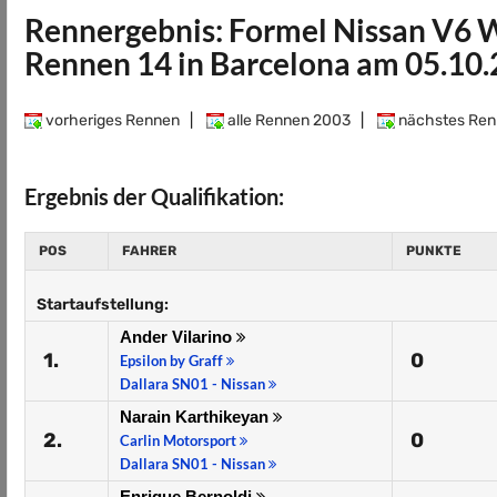
Rennergebnis: Formel Nissan V6 
Rennen 14 in Barcelona am 05.10
vorheriges Rennen
|
alle Rennen 2003
|
nächstes Ren
Ergebnis der Qualifikation:
POS
FAHRER
PUNKTE
Startaufstellung:
Ander Vilarino
1.
0
Epsilon by Graff
Dallara SN01 - Nissan
Narain Karthikeyan
2.
0
Carlin Motorsport
Dallara SN01 - Nissan
Enrique Bernoldi