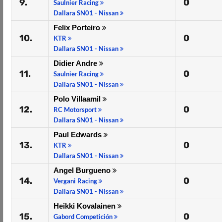
9.
0
Saulnier Racing
Dallara SN01 - Nissan
Felix Porteiro
10.
0
KTR
Dallara SN01 - Nissan
Didier Andre
11.
0
Saulnier Racing
Dallara SN01 - Nissan
Polo Villaamil
12.
0
RC Motorsport
Dallara SN01 - Nissan
Paul Edwards
13.
0
KTR
Dallara SN01 - Nissan
Angel Burgueno
14.
0
Vergani Racing
Dallara SN01 - Nissan
Heikki Kovalainen
15.
0
Gabord Competición