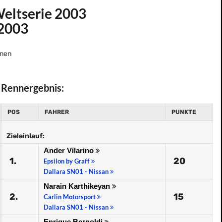
Weltserie 2003
.2003
nen
Rennergebnis:
POS
FAHRER
PUNKTE
Zieleinlauf:
Ander Vilarino
1.
20
Epsilon by Graff
Dallara SN01 - Nissan
Narain Karthikeyan
2.
15
Carlin Motorsport
Dallara SN01 - Nissan
Enrique Bernoldi