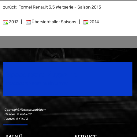
zurück: Formel Renault 3.5 Weltserie - Saison 2013
2012
|
Übersicht aller Saisons
|
2014
Speedsport Magazine
Motorsport Magazine since 1996.
Copyright Hintergrundbilder:
Header: © Auto GP
Footer: © FIA F3
MENÜ
SERVICE