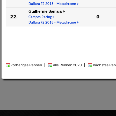
Dallara F2 2018 - Mecachrome
Guilherme Samaia
22.
0
Campos Racing
Dallara F2 2018 - Mecachrome
vorheriges Rennen
|
alle Rennen 2020
|
nächstes Ren