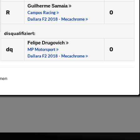
Guilherme Samaia
R
0
Campos Racing
Dallara F2 2018 - Mecachrome
disqualifiziert:
Felipe Drugovich
dq
0
MP Motorsport
Dallara F2 2018 - Mecachrome
nen