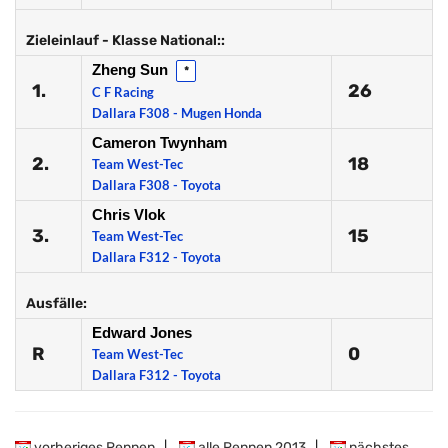
Zieleinlauf - Klasse National::
Zheng Sun
*
1.
26
C F Racing
Dallara F308 - Mugen Honda
Cameron Twynham
2.
18
Team West-Tec
Dallara F308 - Toyota
Chris Vlok
3.
15
Team West-Tec
Dallara F312 - Toyota
Ausfälle:
Edward Jones
R
0
Team West-Tec
Dallara F312 - Toyota
vorheriges Rennen
|
alle Rennen 2013
|
nächstes