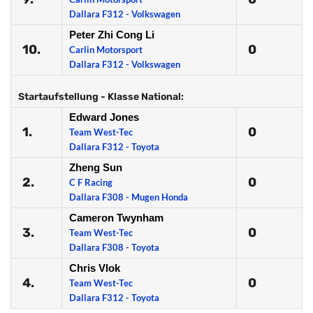
Dallara F312 - Volkswagen
Peter Zhi Cong Li
10.
0
Carlin Motorsport
Dallara F312 - Volkswagen
Startaufstellung - Klasse National:
Edward Jones
1.
0
Team West-Tec
Dallara F312 - Toyota
Zheng Sun
2.
0
C F Racing
Dallara F308 - Mugen Honda
Cameron Twynham
3.
0
Team West-Tec
Dallara F308 - Toyota
Chris Vlok
4.
0
Team West-Tec
Dallara F312 - Toyota