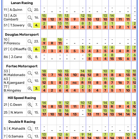
Lanan Racing
-
-
-
-
-
-
-
-
-
11 |
A.Quinn
20.
-
-
-
-
-
-
-
-
-
-
-
-
-
13 |
A.Di
15
11
13
12
15
13
14
14
-
16.
Comberti
18
12
9
15
9
11
10
12
10
12
11
11
-
2
13
11
8
3
3
1
1
2
51 |
T.Sowery
4.
3
R
7
10
6
4
3
5
2
1
2
1
4
Douglas Motorsport
10 |
8
16
-
-
-
-
-
-
-
23.
P.Florescu
9
R
11
-
-
-
-
-
-
-
-
-
-
12
6
5
3
4
6
6
2
7
27 |
C.O'Keeffe
6.
7
3
4
3
5
5
4
3
5
4
4
R
9
-
-
-
-
9
4
8
7
6
86 |
J.Cane
8.
-
-
-
-
-
-
8
1
4
15
15
6
5
Fortec Motorsport
33 |
18
10
15
14
10
10
9
12
15
12.
M.Maldonado
15
7
15
13
10
dq
12
R
11
8
6
13
15
63 |
11
3
10
7
6
11
10
9
12
10.
N.Kjaergaard
12
5
8
7
nc
R
11
8
8
7
16
7
12
77 |
4
7
3
2
7
9
4
4
3
3.
B.Hingeley
4
2
6
4
4
1
5
4
7
5
1
10
1
Hill Speed Racing
14
9
12
10
12
14
12
6
5
21 |
C.Owen
7.
14
8
13
11
11
7
9
9
13
R
9
4
10
17
8
16
-
16
15
16
16
16
25 |
N.Worm
15.
17
10
12
14
13
-
13
11
14
13
14
14
14
Double R Racing
-
-
-
-
-
-
-
-
-
5 |
K.Mahadik
17.
-
-
-
-
-
-
-
-
-
-
-
-
-
13
12
6
9
14
7
7
10
4
7 |
G.Samaia
13.
13
R
R
9
12
9
14
10
R
14
13
8
3