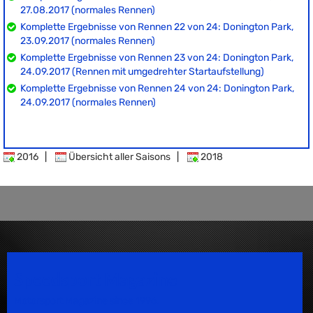
27.08.2017 (normales Rennen)
Komplette Ergebnisse von Rennen 22 von 24: Donington Park,
23.09.2017 (normales Rennen)
Komplette Ergebnisse von Rennen 23 von 24: Donington Park,
24.09.2017 (Rennen mit umgedrehter Startaufstellung)
Komplette Ergebnisse von Rennen 24 von 24: Donington Park,
24.09.2017 (normales Rennen)
2016
|
Übersicht aller Saisons
|
2018
Speedsport Magazine
Motorsport Magazine since 1996.