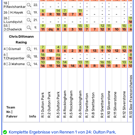
18 |
-
-
-
-
-
-
-
-
-
22.
P.Ravishankar
-
-
-
-
-
-
-
-
-
-
-
-
-
6
14
7
11
-
-
-
-
-
26 |
H.Hayek
19.
6
R
10
12
7
R
-
-
-
-
-
-
-
26 |
-
-
-
-
-
-
-
-
11
21.
L.Lundqvist
-
-
-
-
-
-
-
-
-
-
-
-
16
55 |
9
17
8
15
5
12
11
15
9
9.
J.Chadwick
11
dq
R
8
3
10
7
7
12
9
10
15
6
Chris Dittmann
Racing
7
4
2
6
13
8
13
11
13
4 |
O.Ismail
11.
8
13
5
6
2
R
R
13
9
10
12
12
11
6 |
16
ns
-
-
-
-
-
-
8
18.
T.Charpentier
10
9
ns
-
-
-
-
-
-
-
-
-
17
10
15
14
13
11
16
15
13
14
8 |
J.Wahome
14.
16
11
14
16
14
6
R
R
15
11
8
9
13
R.13 Spa-Francorchamps
R.4 Rockingham
R.5 Rockingham
R.6 Rockingham
R.10 Silverstone
R.12 Silverstone
R.2 Oulton Park
R.3 Oulton Park
R.11 Silverstone
R.1 Oulton Park
R.8 Snetterton
R.7 Snetterton
R.9 Snetterton
Team
Nr. |
Fahrer
Info
Komplette Ergebnisse von Rennen 1 von 24: Oulton Park,