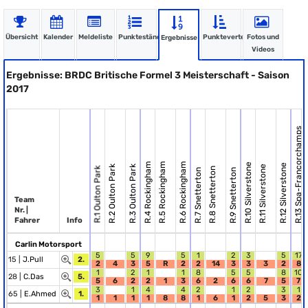
Übersicht
Kalender
Meldeliste
Punktestände
Punkteverteilung
Fotos und
Ergebnisse
Videos
Ergebnisse: BRDC Britische Formel 3 Meisterschaft - Saison
2017
R.13 Spa-Francorchamps
R.4 Rockingham
R.5 Rockingham
R.6 Rockingham
R.10 Silverstone
R.12 Silverstone
R.2 Oulton Park
R.3 Oulton Park
R.11 Silverstone
R.1 Oulton Park
R.8 Snetterton
R.7 Snetterton
R.9 Snetterton
Team
Nr. |
Fahrer
Info
Carlin Motorsport
5
5
9
5
1
2
3
5
17
15 |
J.Pull
2.
2
4
3
5
R
2
2
14
3
3
3
2
8
1
2
1
1
8
5
5
8
10
28 |
C.Das
5.
5
6
2
2
1
3
6
2
6
6
7
5
7
3
1
4
4
2
1
2
3
1
65 |
E.Ahmed
1.
1
1
1
1
8
8
1
6
1
2
5
3
2