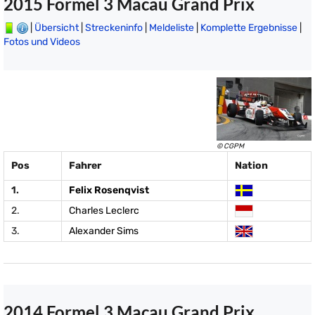
2015 Formel 3 Macau Grand Prix
|
Übersicht
|
Streckeninfo
|
Meldeliste
|
Komplette Ergebnisse
|
Fotos und Videos
© CGPM
Pos
Fahrer
Nation
1.
Felix Rosenqvist
2.
Charles Leclerc
3.
Alexander Sims
2014 Formel 3 Macau Grand Prix