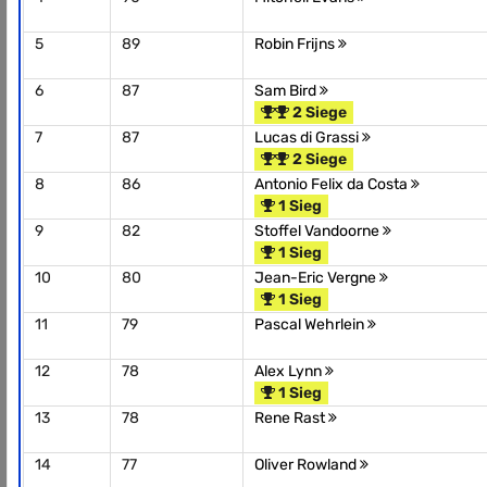
5
89
Robin Frijns
6
87
Sam Bird
2 Siege
7
87
Lucas di Grassi
2 Siege
8
86
Antonio Felix da Costa
1 Sieg
9
82
Stoffel Vandoorne
1 Sieg
10
80
Jean-Eric Vergne
1 Sieg
11
79
Pascal Wehrlein
12
78
Alex Lynn
1 Sieg
13
78
Rene Rast
14
77
Oliver Rowland