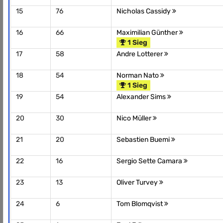
15
76
Nicholas Cassidy
16
66
Maximilian Günther
1 Sieg
17
58
Andre Lotterer
18
54
Norman Nato
1 Sieg
19
54
Alexander Sims
20
30
Nico Müller
21
20
Sebastien Buemi
22
16
Sergio Sette Camara
23
13
Oliver Turvey
24
6
Tom Blomqvist