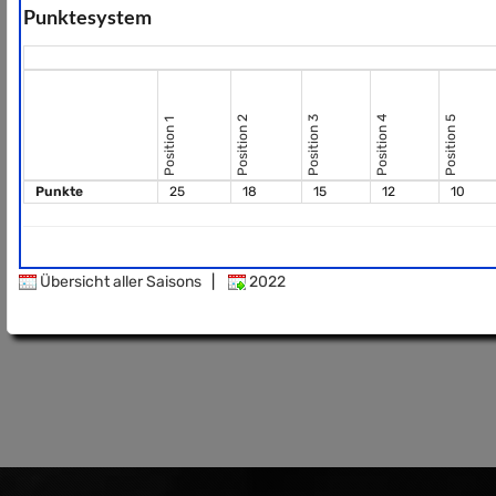
Punktesystem
Position 2
Position 3
Position 4
Position 5
Position 1
Punkte
25
18
15
12
10
Übersicht aller Saisons
|
2022