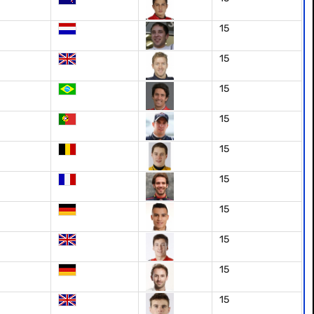
15
15
15
15
15
15
15
15
15
15