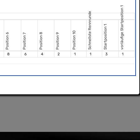
vorläufige Startposition 1
Schnellste Rennrunde
Startposition 1
Position 10
Position 8
Position 6
Position 9
Position 7
8
6
4
2
1
1
3
1