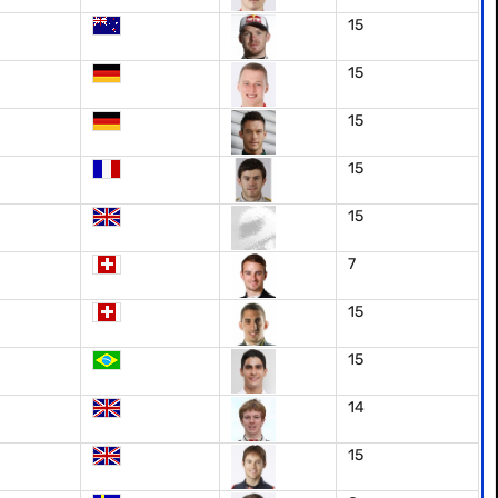
15
15
15
15
15
7
15
15
14
15