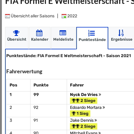
FIA Formel E Weltmeisterschaft -
Übersicht aller Saisons
|
2022
Übersicht
Kalender
Meldeliste
Ergebnisse
Punktestände
Punktestände: FIA Formel E Weltmeisterschaft - Saison 2021
Fahrerwertung
Pos
Punkte
Fahrer
1
99
Nyck De Vries
2 Siege
2
92
Edoardo Mortara
1 Sieg
3
91
Jake Dennis
2 Siege
4
90
Mitchell Evans