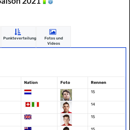
 Saison 2021
Punkteverteilung
Fotos und
Videos
Nation
Foto
Rennen
15
14
15
15