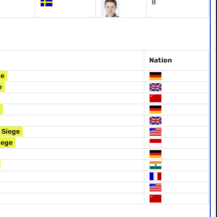
8
Nation
ge
e
 Siege
iege