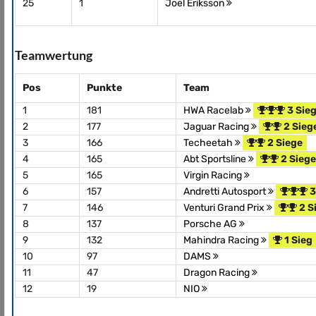
25
1
Joel Eriksson
Teamwertung
Pos
Punkte
Team
1
181
HWA Racelab
3 Sie
2
177
Jaguar Racing
2 Sieg
3
166
Techeetah
2 Siege
4
165
Abt Sportsline
2 Siege
5
165
Virgin Racing
6
157
Andretti Autosport
3
7
146
Venturi Grand Prix
2 S
8
137
Porsche AG
9
132
Mahindra Racing
1 Sieg
10
97
DAMS
11
47
Dragon Racing
12
19
NIO