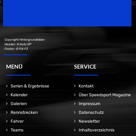
Speedsport Magazine
Motorsport Magazine since 1996.
Copyright Hintergrundbilder:
Header: © Auto GP
Footer: © FIA F3
MENÜ
SERVICE
Serien & Ergebnisse
Kontakt
Kalender
Über Speedsport Magazine
Galerien
Impressum
Rennstrecken
Datenschutz
Fahrer
Newsletter
Teams
Inhaltsverzeichnis