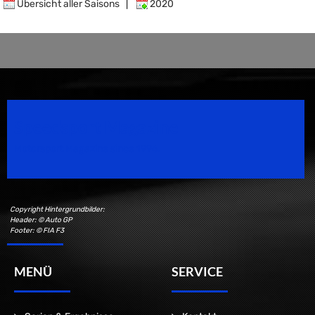
Übersicht aller Saisons
|
2020
Speedsport Magazine
Motorsport Magazine since 1996.
Copyright Hintergrundbilder:
Header: © Auto GP
Footer: © FIA F3
MENÜ
SERVICE