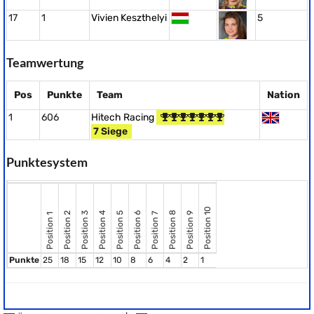
17
1
Vivien Keszthelyi
5
Teamwertung
Pos
Punkte
Team
Nation
1
606
Hitech Racing
7 Siege
Punktesystem
Position 10
Position 8
Position 2
Position 3
Position 4
Position 5
Position 6
Position 9
Position 7
Position 1
Punkte
25
18
15
12
10
8
6
4
2
1