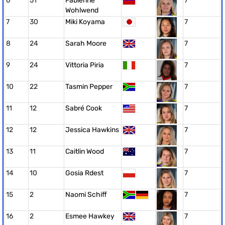
6
51
Fabienne
7
Wohlwend
7
30
Miki Koyama
7
8
24
Sarah Moore
7
9
24
Vittoria Piria
7
10
22
Tasmin Pepper
7
11
12
Sabré Cook
7
12
12
Jessica Hawkins
7
13
11
Caitlin Wood
7
14
10
Gosia Rdest
7
15
2
Naomi Schiff
7
16
2
Esmee Hawkey
7