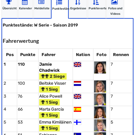
Übersicht
Kalender
Meldeliste
Ergebnisse
Punkteverteilung
Fotos und
Punktestände
Videos
Punktestände: W Serie - Saison 2019
Fahrerwertung
Pos
Punkte
Fahrer
Nation
Foto
Rennen
1
110
Jamie
7
Chadwick
2 Siege
2
100
Beitske Visser
7
1 Sieg
3
76
Alice Powell
7
1 Sieg
4
66
Marta García
7
1 Sieg
5
53
Emma Kimiläinen
5
1 Sieg