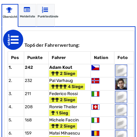
Meldeliste
Punktestände
Übersicht
Top6 der Fahrerwertung:
Pos
Punkte
Fahrer
Nation
Foto
1.
242
Adam Kout
2 Siege
2.
232
Pal Varhaug
4 Siege
3.
211
Federico Rossi
2 Siege
4.
208
Ronnie Theiler
1 Sieg
5.
168
Michele Faccin
2 Siege
6.
159
Matei Mihaescu