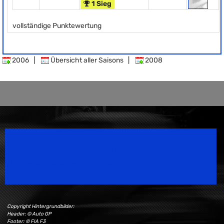
1 Sieg
vollständige Punktewertung
2006
|
Übersicht aller Saisons
|
2008
Speedsport Magazine
Motorsport Magazine since 1996.
Copyright Hintergrundbilder:
Header: © Auto GP
Footer: © FIA F3