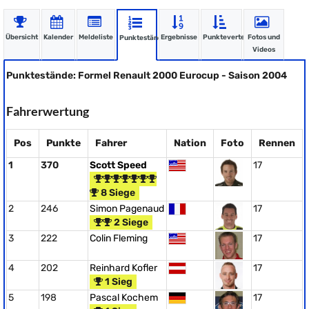
Übersicht
Kalender
Meldeliste
Ergebnisse
Punkteverteilung
Fotos und
Punktestände
Videos
Punktestände: Formel Renault 2000 Eurocup - Saison 2004
Fahrerwertung
Pos
Punkte
Fahrer
Nation
Foto
Rennen
1
370
Scott Speed
17
8 Siege
2
246
Simon Pagenaud
17
2 Siege
3
222
Colin Fleming
17
4
202
Reinhard Kofler
17
1 Sieg
5
198
Pascal Kochem
17