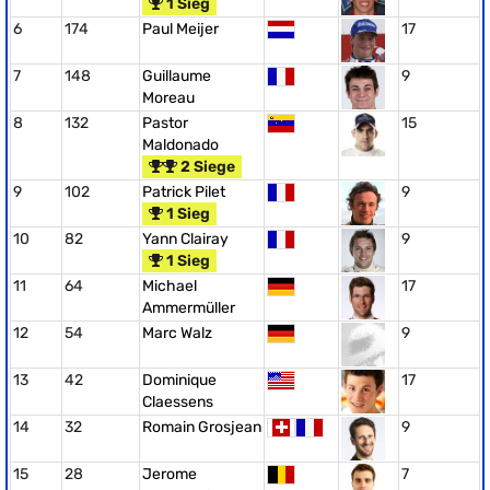
1 Sieg
6
174
Paul Meijer
17
7
148
Guillaume
9
Moreau
8
132
Pastor
15
Maldonado
2 Siege
9
102
Patrick Pilet
9
1 Sieg
10
82
Yann Clairay
9
1 Sieg
11
64
Michael
17
Ammermüller
12
54
Marc Walz
9
13
42
Dominique
17
Claessens
14
32
Romain Grosjean
9
15
28
Jerome
7