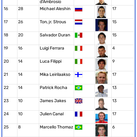
d'Ambrosio
16
28
Michael Aleshin
17
17
26
Ton, jr. Strous
15
18
20
Salvador Duran
15
19
16
Luigi Ferrara
4
20
14
Luca Filippi
9
21
14
Mika Leirilaakso
17
22
14
Patrick Rocha
13
23
10
James Jakes
13
24
10
Julien Canal
17
25
8
Marcello Thomaz
6