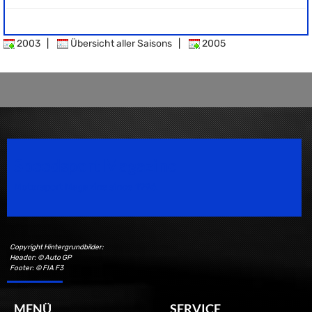
2003
|
Übersicht aller Saisons
|
2005
Speedsport Magazine
Motorsport Magazine since 1996.
Copyright Hintergrundbilder:
Header: © Auto GP
Footer: © FIA F3
MENÜ
SERVICE