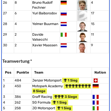
26
8
Bruno Rudolf
4
Fechner
27
6
Yuri Baiborodov
17
28
4
Yelmer Buurman
15
29
2
Davide
11
Valsecchi
30
2
Xavier Maassen
9
Teamwertung *
Pos
Punkte
Team
Nation
1
484
Jenzer Motorsport
1 Sieg
2
450
Motopark Academy
8 Siege
3
386
Graff Racing
3 Siege
4
262
SG Formula
1 Sieg
5
258
JD Motorsport
1 Sieg