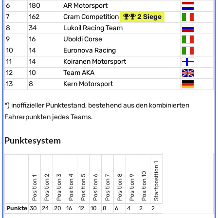
6
180
AR Motorsport
7
162
Cram Competition
2 Siege
8
34
Lukoil Racing Team
9
16
Uboldi Corse
10
14
Euronova Racing
11
14
Koiranen Motorsport
12
10
Team AKA
13
8
Kern Motorsport
*) inoffizieller Punktestand, bestehend aus den kombinierten
Fahrerpunkten jedes Teams.
Punktesystem
Startposition 1
Position 10
Position 8
Position 2
Position 3
Position 4
Position 5
Position 6
Position 9
Position 7
Position 1
Punkte
30
24
20
16
12
10
8
6
4
2
2