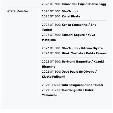
2026
GT 300:
Tomonobu Fujii
/
Charlie Fagg
letzte Meister:
2025
GT 500:
Sho Tsuboi
2025
GT 300:
Kohei Hirate
2024
GT 500:
Kenta Yamashita
/
Sho
Tsuboi
2024
GT 300:
Takashi Kogure
/
Yuya
Motojima
2023
GT 500:
Sho Tsuboi
/
Ritomo Miyata
2023
GT 300:
Hiroki Yoshida
/
Kohta Kawaai
2022
GT 500:
Bertrand Baguette
/
Kazuki
Hiramine
2022
GT 300:
Joao Paulo de Oliveira
/
Kiyoto Fujinami
2021
GT 500:
Yuhi Sekiguchi
/
Sho Tsuboi
2021
GT 300:
Takuto Iguchi
/
Hideki
Yamauchi