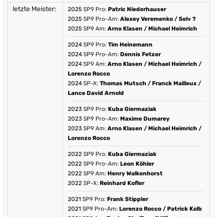
letzte Meister:
2025
SP9 Pro:
Patric Niederhauser
2025
SP9 Pro-Am:
Alexey Veremenko
/
Selv ?
2025
SP9 Am:
Arno Klasen
/
Michael Heimrich
2024
SP9 Pro:
Tim Heinemann
2024
SP9 Pro-Am:
Dennis Fetzer
2024
SP9 Am:
Arno Klasen
/
Michael Heimrich
/
Lorenzo Rocco
2024
SP-X:
Thomas Mutsch
/
Franck Mailleux
/
Lance David Arnold
2023
SP9 Pro:
Kuba Giermaziak
2023
SP9 Pro-Am:
Maxime Dumarey
2023
SP9 Am:
Arno Klasen
/
Michael Heimrich
/
Lorenzo Rocco
2022
SP9 Pro:
Kuba Giermaziak
2022
SP9 Pro-Am:
Leon Köhler
2022
SP9 Am:
Henry Walkenhorst
2022
SP-X:
Reinhard Kofler
2021
SP9 Pro:
Frank Stippler
2021
SP9 Pro-Am:
Lorenzo Rocco
/
Patrick Kolb