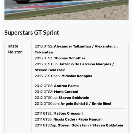
Superstars GT Sprint
letzte
2013
GTS2:
Alexander Talkanitsa
/
Alexander, jr.
Meister:
Talkanitsa
2013
GTS3:
Thomas Schöffler
2013
GTS Cup:
Antonio De La Reina Marqués
/
Steven Goldstein
2013
GTS Open:
Miroslav Konopka
2012
GTS2:
Andrea Palma
2012
GTS3:
Mario Cordoni
2012
GTSCup:
Steven Goldstein
2012
GTSOpen:
Angelo Schiatti
/
Ennio Ricci
2011
GTS2:
Matteo Cressoni
2011
GTS3:
Nicola Cadei
/
Fabio Mancini
2011
GTSCup:
Steven Goldstein
/
Steven Goldstein