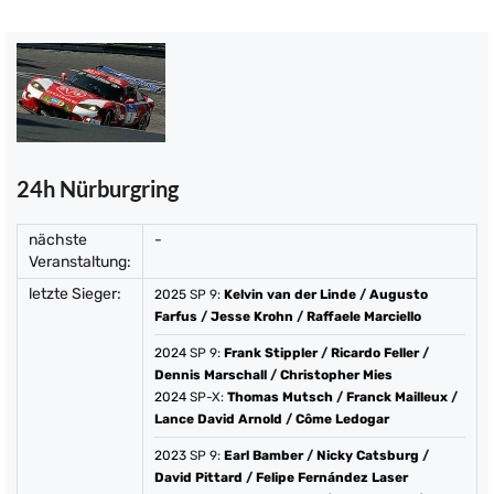
24h Nürburgring
nächste
-
Veranstaltung:
letzte Sieger:
2025
SP 9:
Kelvin van der Linde
/
Augusto
Farfus
/
Jesse Krohn
/
Raffaele Marciello
2024
SP 9:
Frank Stippler
/
Ricardo Feller
/
Dennis Marschall
/
Christopher Mies
2024
SP-X:
Thomas Mutsch
/
Franck Mailleux
/
Lance David Arnold
/
Côme Ledogar
2023
SP 9:
Earl Bamber
/
Nicky Catsburg
/
David Pittard
/
Felipe Fernández Laser