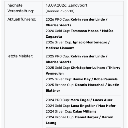
nächste
18.09.2026: Zandvoort
Veranstaltung:
(Rennen 7 von 10)
Aktuell führend:
2026
PRO Cup:
Kelvin van der Linde
/
Charles Weerts
2026
Gold Cup:
Tommaso Mosca
/
Matías
Zagazeta
2026
Silver Cup:
Ignacio Montenegro
/
Matisse Lismont
letzte Meister:
2025
PRO Cup:
Kelvin van der Linde
/
Charles Weerts
2025
Gold Cup:
Christopher Lulham
/
Thierry
Vermeulen
2025
Silver Cup:
Jamie Day
/
Kobe Pauwels
2025
Bronze Cup:
Dennis Marschall
/
Dustin
Blattner
2024
PRO Cup:
Maro Engel
/
Lucas Auer
2024
Gold Cup:
Luca Engstler
/
Max Hofer
2024
Silver Cup:
Calan Williams
2024
Bronze Cup:
Daniel Harper
/
Darren
Leung