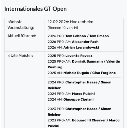
Internationales GT Open
nächste
12.09.2026: Hockenheim
Veranstaltung:
(Rennen 10 von 14)
Aktuell führend:
2026
PRO:
Tom Lebbon
/
Tom Emson
2026
PRO-AM:
Alexander Fach
2026
AM:
Adrian Lewandowski
letzte Meister:
2025
PRO:
Levente Revesz
2025
PRO-AM:
Dominik Baumann
/
Valentin
Pierburg
2025
AM:
Michele Rugolo
/
Gino Forgione
2024
PRO:
Christopher Haase
/
Simon
Reicher
2024
PRO-AM:
Marco Pulcini
2024
AM:
Giuseppe Cipriani
2023
PRO:
Christopher Haase
/
Simon
Reicher
2023
PRO-AM:
Edouard III Cheever
/
Marco
Pulcini