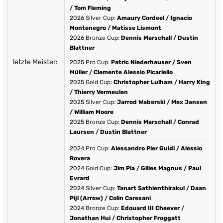
/
Tom Fleming
2026
Silver Cup:
Amaury Cordeel
/
Ignacio
Montenegro
/
Matisse Lismont
2026
Bronze Cup:
Dennis Marschall
/
Dustin
Blattner
letzte Meister:
2025
Pro Cup:
Patric Niederhauser
/
Sven
Müller
/
Clemente Alessio Picariello
2025
Gold Cup:
Christopher Lulham
/
Harry King
/
Thierry Vermeulen
2025
Silver Cup:
Jarrod Waberski
/
Mex Jansen
/
William Moore
2025
Bronze Cup:
Dennis Marschall
/
Conrad
Laursen
/
Dustin Blattner
2024
Pro Cup:
Alessandro Pier Guidi
/
Alessio
Rovera
2024
Gold Cup:
Jim Pla
/
Gilles Magnus
/
Paul
Evrard
2024
Silver Cup:
Tanart Sathienthirakul
/
Daan
Pijl (Arrow)
/
Colin Caresani
2024
Bronze Cup:
Edouard III Cheever
/
Jonathan Hui
/
Christopher Froggatt