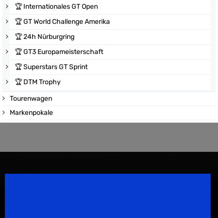
🏆
Internationales GT Open
🏆
GT World Challenge Amerika
🏆
24h Nürburgring
🏆
GT3 Europameisterschaft
🏆
Superstars GT Sprint
🏆
DTM Trophy
Tourenwagen
Markenpokale
Speedsport Magazine
Motorsport Magazine since 1996.