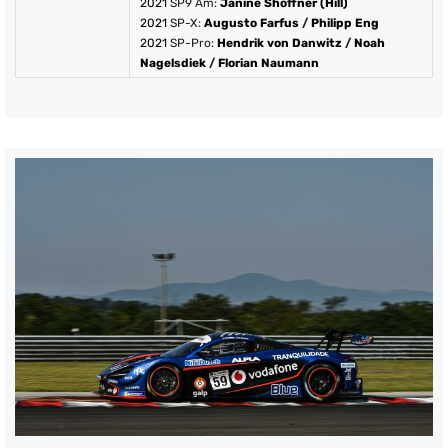
2021
SP9 Am:
Janine Shoffner (Hill)
2021
SP-X:
Augusto Farfus
/
Philipp Eng
2021
SP-Pro:
Hendrik von Danwitz
/
Noah
Nagelsdiek
/
Florian Naumann