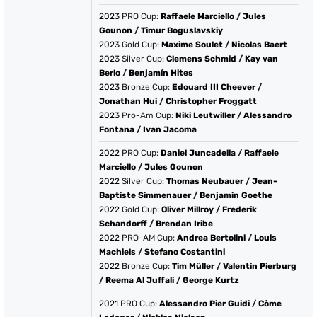
2023
PRO Cup:
Raffaele Marciello
/
Jules
Gounon
/
Timur Boguslavskiy
2023
Gold Cup:
Maxime Soulet
/
Nicolas Baert
2023
Silver Cup:
Clemens Schmid
/
Kay van
Berlo
/
Benjamín Hites
2023
Bronze Cup:
Edouard III Cheever
/
Jonathan Hui
/
Christopher Froggatt
2023
Pro-Am Cup:
Niki Leutwiller
/
Alessandro
Fontana
/
Ivan Jacoma
2022
PRO Cup:
Daniel Juncadella
/
Raffaele
Marciello
/
Jules Gounon
2022
Silver Cup:
Thomas Neubauer
/
Jean-
Baptiste Simmenauer
/
Benjamin Goethe
2022
Gold Cup:
Oliver Millroy
/
Frederik
Schandorff
/
Brendan Iribe
2022
PRO-AM Cup:
Andrea Bertolini
/
Louis
Machiels
/
Stefano Costantini
2022
Bronze Cup:
Tim Müller
/
Valentin Pierburg
/
Reema Al Juffali
/
George Kurtz
2021
PRO Cup:
Alessandro Pier Guidi
/
Côme