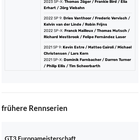
2023
SP-X:
Thomas Jäger
/
Frankie Bird
/
Elia
Erhart
/
Jörg Viebahn
2022
SP 9:
Dries Vanthoor
/
Frederic Vervisch
/
Kelvin van der Linde
/
Robin Frijns
2022
SP-X:
Franck Mailleux
/
Thomas Mutsch
/
Richard Westbrook
/
Felipe Fernández Laser
2021
SP 9:
Kevin Estre
/
Matteo Cairoli
/
Michael
Christensen
/
Lars Kern
2021
SP-X:
Dominik Farnbacher
/
Darren Turner
/
Philip Ellis
/
Tim Scheerbarth
frühere Rennserien
GT3 Europameisterschaft