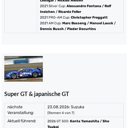
Ledogar
/
Nicklas Nielsen
2021
Silver Cup:
Alessandro Fontana
/
Rolf
Ineichen
/
Ricardo Feller
2021
PRO-AM Cup:
Christopher Froggatt
2021
AM Cup:
Marc Basseng
/
Manuel Lauck
/
Dennis Busch
/
Pieder Decurtins
Super GT & japanische GT
nächste
23.08.2026: Suzuka
Veranstaltung:
(Rennen 4 von 7)
Aktuell führend:
2026
GT 500:
Kenta Yamashita
/
Sho
Tsuboi