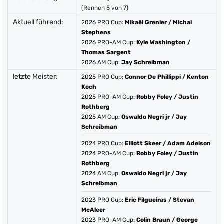
(Rennen 5 von 7)
Aktuell führend:
2026
PRO Cup:
Mikaël Grenier
/
Michai
Stephens
2026
PRO-AM Cup:
Kyle Washington
/
Thomas Sargent
2026
AM Cup:
Jay Schreibman
letzte Meister:
2025
PRO Cup:
Connor De Phillippi
/
Kenton
Koch
2025
PRO-AM Cup:
Robby Foley
/
Justin
Rothberg
2025
AM Cup:
Oswaldo Negri jr
/
Jay
Schreibman
2024
PRO Cup:
Elliott Skeer
/
Adam Adelson
2024
PRO-AM Cup:
Robby Foley
/
Justin
Rothberg
2024
AM Cup:
Oswaldo Negri jr
/
Jay
Schreibman
2023
PRO Cup:
Eric Filgueiras
/
Stevan
McAleer
2023
PRO-AM Cup:
Colin Braun
/
George