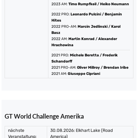
2023
AM:
Timo Rumpfkeil
/
Heiko Neumann
2022
PRO:
Leonardo Pulcini
/
Benjamín
Hites
2022
PRO-AM:
Marcin Jedlinski
/
Karol
Basz
2022
AM:
Martin Konrad
/
Alexander
Hrachowina
2021
PRO:
Michele Beretta
/
Frederik
Schandorff
2021
PRO-AM:
Oliver Millroy
/
Brendan Iribe
2021
AM:
Giuseppe Cipriani
GT World Challenge Amerika
nächste
30.08.2026: Elkhart Lake (Road
Veranstaltung:
America)