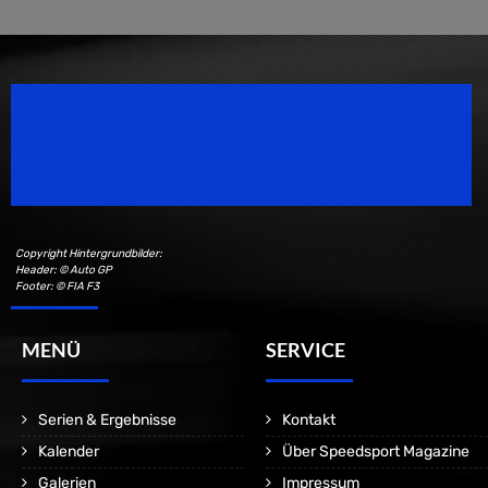
Speedsport Magazine
Motorsport Magazine since 1996.
Copyright Hintergrundbilder:
Header: © Auto GP
Footer: © FIA F3
MENÜ
SERVICE
Serien & Ergebnisse
Kontakt
Kalender
Über Speedsport Magazine
Galerien
Impressum