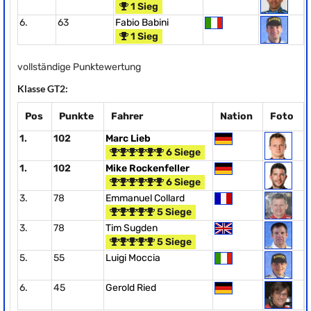
1 Sieg
6.
63
Fabio Babini
1 Sieg
vollständige Punktewertung
Klasse GT2:
Pos
Punkte
Fahrer
Nation
Foto
1.
102
Marc Lieb
6 Siege
1.
102
Mike Rockenfeller
6 Siege
3.
78
Emmanuel Collard
5 Siege
3.
78
Tim Sugden
5 Siege
5.
55
Luigi Moccia
6.
45
Gerold Ried