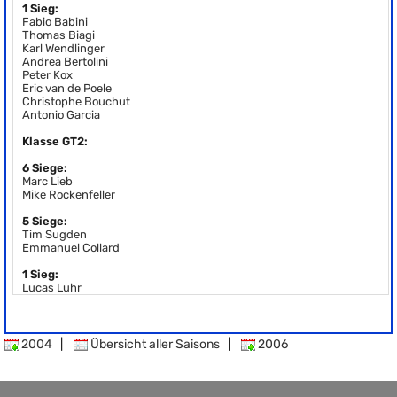
1 Sieg:
Fabio Babini
Thomas Biagi
Karl Wendlinger
Andrea Bertolini
Peter Kox
Eric van de Poele
Christophe Bouchut
Antonio Garcia
Klasse GT2:
6 Siege:
Marc Lieb
Mike Rockenfeller
5 Siege:
Tim Sugden
Emmanuel Collard
1 Sieg:
Lucas Luhr
2004
|
Übersicht aller Saisons
|
2006