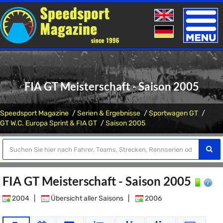
Toggle
naviga
FIA GT Meisterschaft - Saison 2005
Speedsport Magazine
Serien & Ergebnisse
Sportwagen GT
GT W.C. Europa Sprint & FIA GT
Saison 2005
FIA GT Meisterschaft - Saison 2005
2004
|
Übersicht aller Saisons
|
2006