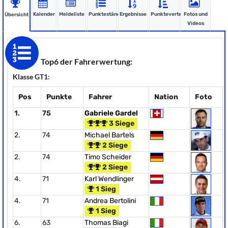
Kalender
Meldeliste
Punktestände
Ergebnisse
Punkteverteilung
Fotos und
Übersicht
Videos
Top6 der Fahrerwertung:
Klasse GT1:
Pos
Punkte
Fahrer
Nation
Foto
1.
75
Gabriele Gardel
3 Siege
2.
74
Michael Bartels
2 Siege
2.
74
Timo Scheider
2 Siege
4.
71
Karl Wendlinger
1 Sieg
4.
71
Andrea Bertolini
1 Sieg
6.
63
Thomas Biagi