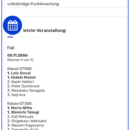
vollständige Punktewertung
letzte Veranstaltung:
Fuji
05.11.2006
(Rennen 9 von 9)
Klasse GT500:
1.
Loic Duval
1.
Hideki Mutoh
2.
Naoki Hattori
2.
Peter Dumbreck
3.
Masataka Yanagida
3.
Seiji Ara
Klasse GT300:
1.
Morio Nitta
1.
Shinichi Takagi
2.
Koji Matsuda
2.
Shigekazu Wakisaka
3.
Masami Kageyama
3.
Tomonobu Fujii