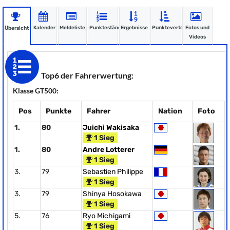
Kalender
Meldeliste
Punktestände
Ergebnisse
Punkteverteilung
Fotos und
Übersicht
Videos
Top6 der Fahrerwertung:
Klasse GT500:
Pos
Punkte
Fahrer
Nation
Foto
1.
80
Juichi Wakisaka
1 Sieg
1.
80
Andre Lotterer
1 Sieg
3.
79
Sebastien Philippe
1 Sieg
3.
79
Shinya Hosokawa
1 Sieg
5.
76
Ryo Michigami
1 Sieg