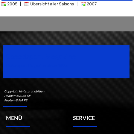
2005
|
Übersicht aller Saisons
|
2007
Speedsport Magazine
Motorsport Magazine since 1996.
Copyright Hintergrundbilder:
Header: © Auto GP
Footer: © FIA F3
MENÜ
SERVICE