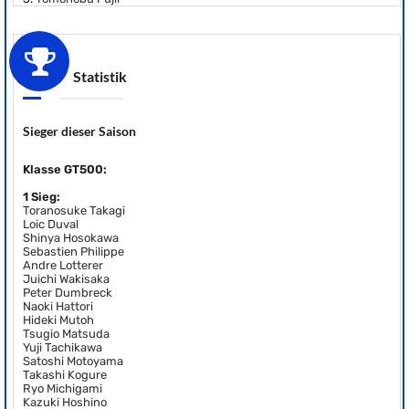
Statistik
Sieger dieser Saison
Klasse GT500:
1 Sieg:
Toranosuke Takagi
Loic Duval
Shinya Hosokawa
Sebastien Philippe
Andre Lotterer
Juichi Wakisaka
Peter Dumbreck
Naoki Hattori
Hideki Mutoh
Tsugio Matsuda
Yuji Tachikawa
Satoshi Motoyama
Takashi Kogure
Ryo Michigami
Kazuki Hoshino