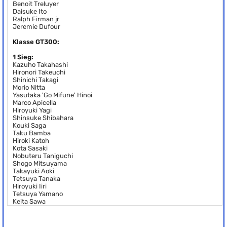
Benoit Treluyer
Daisuke Ito
Ralph Firman jr
Jeremie Dufour
Klasse GT300:
1 Sieg:
Kazuho Takahashi
Hironori Takeuchi
Shinichi Takagi
Morio Nitta
Yasutaka 'Go Mifune' Hinoi
Marco Apicella
Hiroyuki Yagi
Shinsuke Shibahara
Kouki Saga
Taku Bamba
Hiroki Katoh
Kota Sasaki
Nobuteru Taniguchi
Shogo Mitsuyama
Takayuki Aoki
Tetsuya Tanaka
Hiroyuki Iiri
Tetsuya Yamano
Keita Sawa