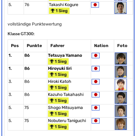
5.
76
Takashi Kogure
1 Sieg
vollständige Punktewertung
Klasse GT300:
Pos
Punkte
Fahrer
Nation
Foto
1.
86
Tetsuya Yamano
1 Sieg
1.
86
Hiroyuki Iiri
1 Sieg
3.
86
Hiroki Katoh
1 Sieg
3.
86
Kazuho Takahashi
1 Sieg
5.
75
Shogo Mitsuyama
1 Sieg
5.
75
Nobuteru Taniguchi
1 Sieg