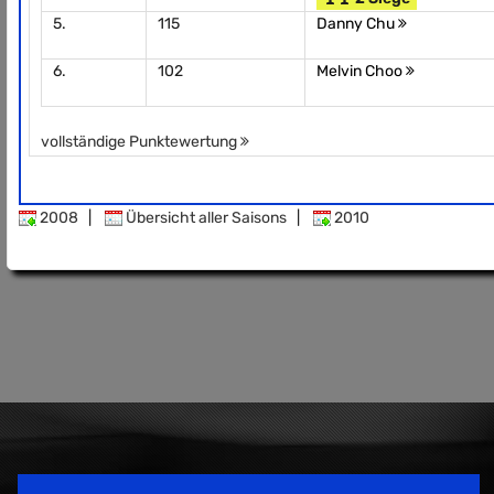
5.
115
Danny Chu
6.
102
Melvin Choo
vollständige Punktewertung
2008
|
Übersicht aller Saisons
|
2010