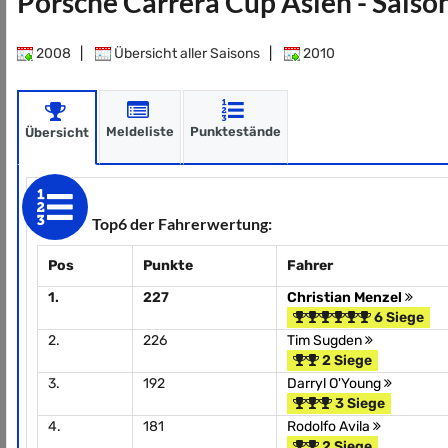
Porsche Carrera Cup Asien - Sais
2008
|
Übersicht aller Saisons
|
2010
Meldeliste
Punktestände
Übersicht
Top6 der Fahrerwertung:
Pos
Punkte
Fahrer
1.
227
Christian Menzel
6 Siege
2.
226
Tim Sugden
2 Siege
3.
192
Darryl O'Young
3 Siege
4.
181
Rodolfo Avila
2 Siege