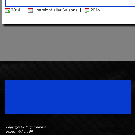
2014
|
Übersicht aller Saisons
|
2016
Speedsport Magazine
Motorsport Magazine since 1996.
Copyright Hintergrundbilder:
Header: © Auto GP