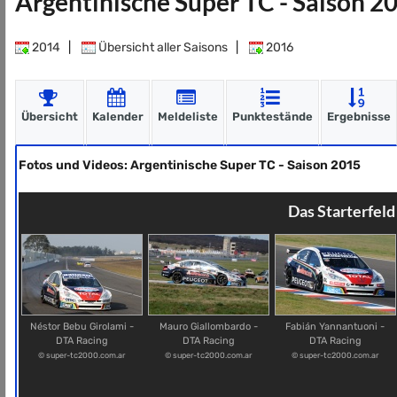
Argentinische Super TC - Saison 2
2014
|
Übersicht aller Saisons
|
2016
Übersicht
Kalender
Meldeliste
Punktestände
Ergebnisse
Fotos und Videos: Argentinische Super TC - Saison 2015
Das Starterfeld
Néstor Bebu Girolami -
Mauro Giallombardo -
Fabián Yannantuoni -
DTA Racing
DTA Racing
DTA Racing
© super-tc2000.com.ar
© super-tc2000.com.ar
© super-tc2000.com.ar