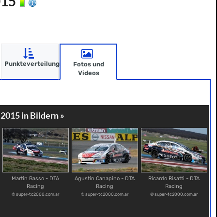
015
Punkteverteilung
Fotos und
Videos
 2015 in Bildern »
Martin Basso - DTA
Agustín Canapino - DTA
Ricardo Risatti - DTA
Racing
Racing
Racing
© super-tc2000.com.ar
© super-tc2000.com.ar
© super-tc2000.com.ar