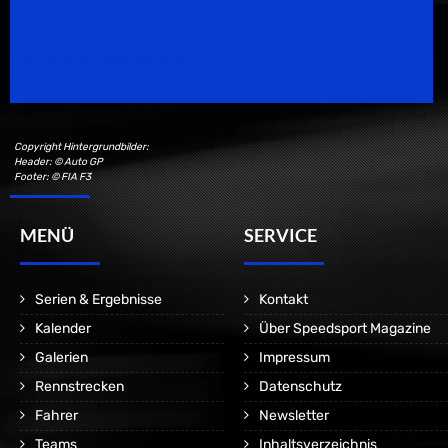
Speedsport Magazine
Motorsport Magazine since 1996.
Copyright Hintergrundbilder:
Header: © Auto GP
Footer: © FIA F3
MENÜ
SERVICE
Serien & Ergebnisse
Kontakt
Kalender
Über Speedsport Magazine
Galerien
Impressum
Rennstrecken
Datenschutz
Fahrer
Newsletter
Teams
Inhaltsverzeichnis