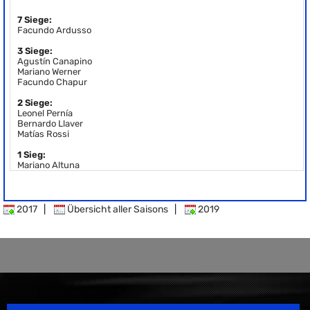
7 Siege:
Facundo Ardusso
3 Siege:
Agustín Canapino
Mariano Werner
Facundo Chapur
2 Siege:
Leonel Pernía
Bernardo Llaver
Matías Rossi
1 Sieg:
Mariano Altuna
2017
|
Übersicht aller Saisons
|
2019