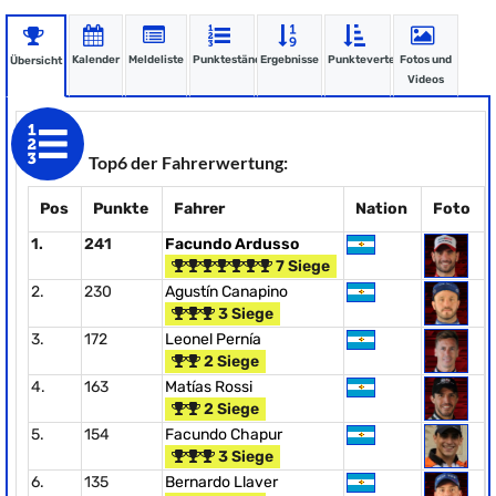
Kalender
Meldeliste
Punktestände
Ergebnisse
Punkteverteilung
Fotos und
Übersicht
Videos
Top6 der Fahrerwertung:
Pos
Punkte
Fahrer
Nation
Foto
1.
241
Facundo Ardusso
7 Siege
2.
230
Agustín Canapino
3 Siege
3.
172
Leonel Pernía
2 Siege
4.
163
Matías Rossi
2 Siege
5.
154
Facundo Chapur
3 Siege
6.
135
Bernardo Llaver