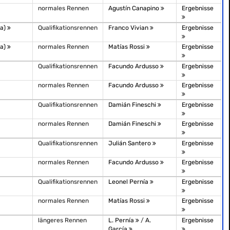
normales Rennen
Agustín Canapino
Ergebnisse
ba)
Qualifikationsrennen
Franco Vivian
Ergebnisse
ba)
normales Rennen
Matías Rossi
Ergebnisse
Qualifikationsrennen
Facundo Ardusso
Ergebnisse
normales Rennen
Facundo Ardusso
Ergebnisse
Qualifikationsrennen
Damián Fineschi
Ergebnisse
normales Rennen
Damián Fineschi
Ergebnisse
Qualifikationsrennen
Julián Santero
Ergebnisse
normales Rennen
Facundo Ardusso
Ergebnisse
Qualifikationsrennen
Leonel Pernía
Ergebnisse
normales Rennen
Matías Rossi
Ergebnisse
längeres Rennen
L. Pernía
/
A.
Ergebnisse
García