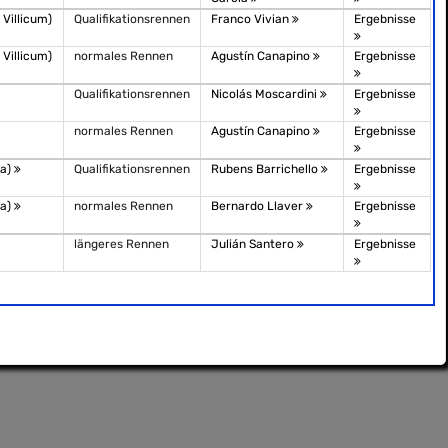
Villicum)
Qualifikationsrennen
Franco Vivian
Ergebnisse
Villicum)
normales Rennen
Agustín Canapino
Ergebnisse
Qualifikationsrennen
Nicolás Moscardini
Ergebnisse
normales Rennen
Agustín Canapino
Ergebnisse
ba)
Qualifikationsrennen
Rubens Barrichello
Ergebnisse
ba)
normales Rennen
Bernardo Llaver
Ergebnisse
längeres Rennen
Julián Santero
Ergebnisse