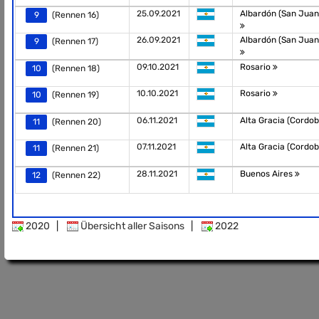
25.09.2021
Albardón (San Juan 
9
(Rennen 16)
26.09.2021
Albardón (San Juan 
9
(Rennen 17)
09.10.2021
Rosario
10
(Rennen 18)
10.10.2021
Rosario
10
(Rennen 19)
06.11.2021
Alta Gracia (Cordo
11
(Rennen 20)
07.11.2021
Alta Gracia (Cordo
11
(Rennen 21)
28.11.2021
Buenos Aires
12
(Rennen 22)
2020
|
Übersicht aller Saisons
|
2022