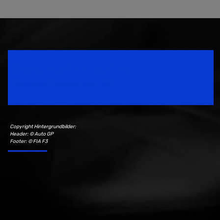
Speedsport Magazine
Motorsport Magazine since 1996.
Copyright Hintergrundbilder:
Header: © Auto GP
Footer: © FIA F3