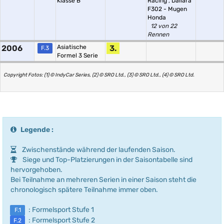
Klasse B
Racing
,
Dallara
F302 - Mugen
Honda
12 von 22
Rennen
2006
Asiatische
3.
F.3
Formel 3 Serie
Copyright Fotos: (1) © IndyCar Series, (2) © SRO Ltd., (3) © SRO Ltd., (4) © SRO Ltd.
Legende :
Zwischenstände während der laufenden Saison.
Siege und Top-Platzierungen in der Saisontabelle sind
hervorgehoben.
Bei Teilnahme an mehreren Serien in einer Saison steht die
chronologisch spätere Teilnahme immer oben.
: Formelsport Stufe 1
F.1
: Formelsport Stufe 2
F.2