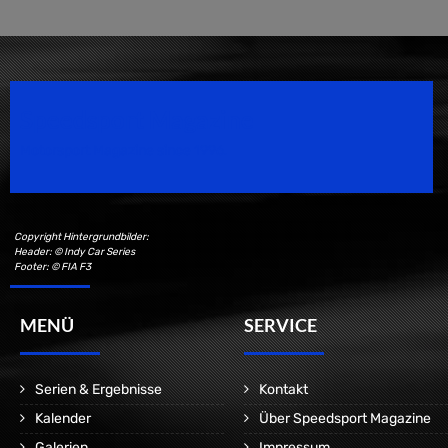
Speedsport Magazine
Motorsport Magazine since 1996.
Copyright Hintergrundbilder:
Header: © Indy Car Series
Footer: © FIA F3
MENÜ
SERVICE
Serien & Ergebnisse
Kontakt
Kalender
Über Speedsport Magazine
Galerien
Impressum