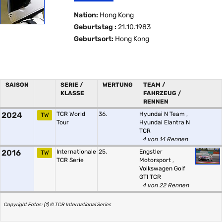
Nation:
Hong Kong
Geburtstag :
21.10.1983
Geburtsort:
Hong Kong
SAISON
SERIE /
WERTUNG
TEAM /
KLASSE
FAHRZEUG /
RENNEN
2024
TCR World
36.
Hyundai N Team
,
TW
Tour
Hyundai Elantra N
TCR
4 von 14 Rennen
2016
Internationale
25.
Engstler
TW
TCR Serie
Motorsport
,
Volkswagen Golf
GTI TCR
4 von 22 Rennen
Copyright Fotos: (1) © TCR International Series