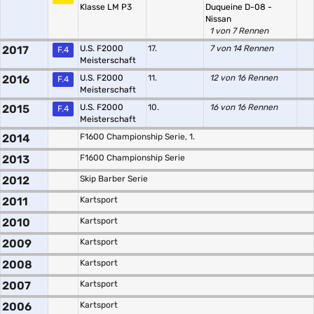
Klasse LM P3
Duqueine D-08 -
Nissan
1 von 7 Rennen
2017
U.S. F2000
17.
7 von 14 Rennen
F.4
Meisterschaft
2016
U.S. F2000
11.
12 von 16 Rennen
F.4
Meisterschaft
2015
U.S. F2000
10.
16 von 16 Rennen
F.4
Meisterschaft
2014
F1600 Championship Serie, 1.
2013
F1600 Championship Serie
2012
Skip Barber Serie
2011
Kartsport
2010
Kartsport
2009
Kartsport
2008
Kartsport
2007
Kartsport
2006
Kartsport