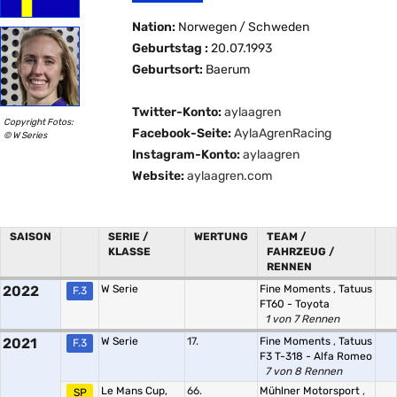
Nation:
Norwegen / Schweden
Geburtstag :
20.07.1993
Geburtsort:
Baerum
Twitter-Konto:
aylaagren
Copyright Fotos:
Facebook-Seite:
AylaAgrenRacing
© W Series
Instagram-Konto:
aylaagren
Website:
aylaagren.com
SAISON
SERIE /
WERTUNG
TEAM /
KLASSE
FAHRZEUG /
RENNEN
2022
W Serie
Fine Moments
,
Tatuus
F.3
FT60 - Toyota
1 von 7 Rennen
2021
W Serie
17.
Fine Moments
,
Tatuus
F.3
F3 T-318 - Alfa Romeo
7 von 8 Rennen
Le Mans Cup,
66.
Mühlner Motorsport
,
SP