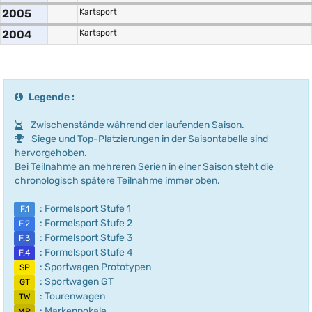
2005
Kartsport
2004
Kartsport
Legende :
Zwischenstände während der laufenden Saison.
Siege und Top-Platzierungen in der Saisontabelle sind
hervorgehoben.
Bei Teilnahme an mehreren Serien in einer Saison steht die
chronologisch spätere Teilnahme immer oben.
: Formelsport Stufe 1
F.1
: Formelsport Stufe 2
F.2
: Formelsport Stufe 3
F.3
: Formelsport Stufe 4
F.4
: Sportwagen Prototypen
SP
: Sportwagen GT
GT
: Tourenwagen
TW
: Markenpokale
MP