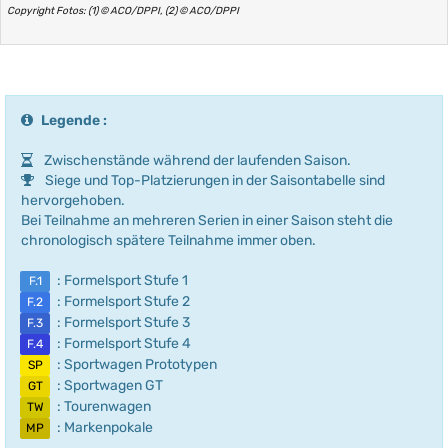
Copyright Fotos: (1) © ACO/DPPI, (2) © ACO/DPPI
Legende :
Zwischenstände während der laufenden Saison.
Siege und Top-Platzierungen in der Saisontabelle sind
hervorgehoben.
Bei Teilnahme an mehreren Serien in einer Saison steht die
chronologisch spätere Teilnahme immer oben.
: Formelsport Stufe 1
F.1
: Formelsport Stufe 2
F.2
: Formelsport Stufe 3
F.3
: Formelsport Stufe 4
F.4
: Sportwagen Prototypen
SP
: Sportwagen GT
GT
: Tourenwagen
TW
: Markenpokale
MP