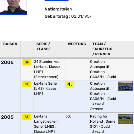
Nation:
Italien
Geburtstag :
02.01.1957
SAISON
SERIE /
WERTUNG
TEAM /
KLASSE
FAHRZEUG
/ RENNEN
2006
24 Stunden von
Creation
SP
LeMans, Klasse
Autosportif
,
LMP1
Creation
(Einzelrennen)
CA06/H - Judd
LeMans Serie
4.
Creation
SP
(LMS), Klasse
Autosportif
,
LMP1
Creation
CA06/H - Judd
4 von 5
Rennen
2005
LeMans
30.
Racing for
SP
Langstrecken
Holland
,
Dome
Serie (LMES),
S101 - Judd
Klasse LMP1
3 von 5