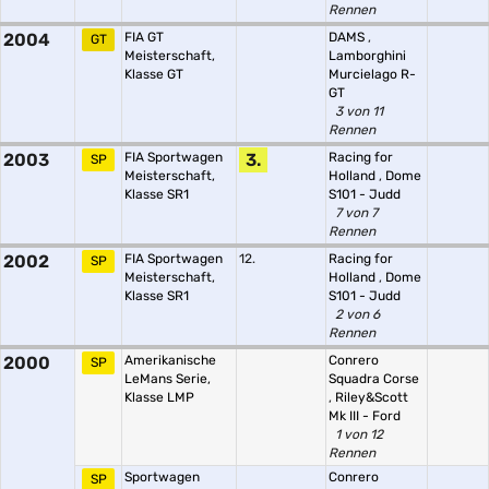
Rennen
2004
FIA GT
DAMS
,
GT
Meisterschaft,
Lamborghini
Klasse GT
Murcielago R-
GT
3 von 11
Rennen
2003
FIA Sportwagen
3.
Racing for
SP
Meisterschaft,
Holland
,
Dome
Klasse SR1
S101 - Judd
7 von 7
Rennen
2002
FIA Sportwagen
12.
Racing for
SP
Meisterschaft,
Holland
,
Dome
Klasse SR1
S101 - Judd
2 von 6
Rennen
2000
Amerikanische
Conrero
SP
LeMans Serie,
Squadra Corse
Klasse LMP
,
Riley&Scott
Mk III - Ford
1 von 12
Rennen
Sportwagen
Conrero
SP