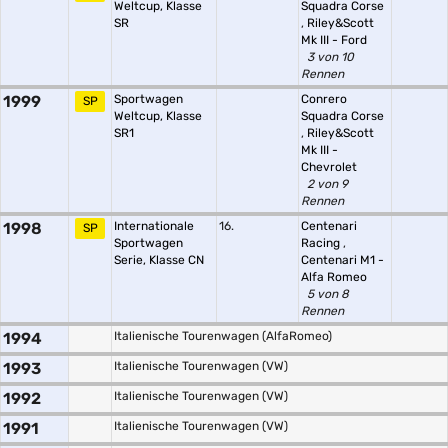
Weltcup, Klasse
Squadra Corse
SR
,
Riley&Scott
Mk III - Ford
3 von 10
Rennen
1999
Sportwagen
Conrero
SP
Weltcup, Klasse
Squadra Corse
SR1
,
Riley&Scott
Mk III -
Chevrolet
2 von 9
Rennen
1998
Internationale
16.
Centenari
SP
Sportwagen
Racing
,
Serie, Klasse CN
Centenari M1 -
Alfa Romeo
5 von 8
Rennen
1994
Italienische Tourenwagen (AlfaRomeo)
1993
Italienische Tourenwagen (VW)
1992
Italienische Tourenwagen (VW)
1991
Italienische Tourenwagen (VW)