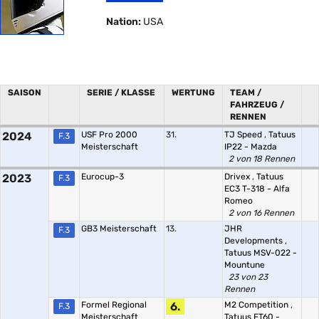
Nation:
USA
SAISON
SERIE / KLASSE
WERTUNG
TEAM /
FAHRZEUG /
RENNEN
2024
USF Pro 2000
31.
TJ Speed
,
Tatuus
F.3
Meisterschaft
IP22 - Mazda
2 von 18 Rennen
2023
Eurocup-3
Drivex
,
Tatuus
F.3
EC3 T-318 - Alfa
Romeo
2 von 16 Rennen
GB3 Meisterschaft
13.
JHR
F.3
Developments
,
Tatuus MSV-022 -
Mountune
23 von 23
Rennen
Formel Regional
6.
M2 Competition
,
F.3
Meisterschaft
Tatuus FT60 -