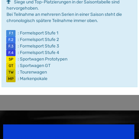
Siege und Top-Platzierungen in der Saisontabelle sind
hervorgehoben.
Bei Teilnahme an mehreren Serien in einer Saison steht die
chronologisch spätere Teilnahme immer oben.
: Formelsport Stufe 1
F.1
: Formelsport Stufe 2
F.2
: Formelsport Stufe 3
F.3
: Formelsport Stufe 4
F.4
: Sportwagen Prototypen
SP
: Sportwagen GT
GT
: Tourenwagen
TW
: Markenpokale
MP
Speedsport Magazine