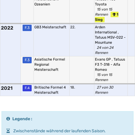
Ozeanien
Toyota
15 von 15
Rennen
1
Sieg
2022
GB3 Meisterschaft
22.
Arden
F.3
International
,
Tatuus MSV-022 -
Mountune
24 von 24
Rennen
Asiatische Formel
Evans GP
,
Tatuus
F.3
Regional
F3 T-318 - Alfa
Meisterschaft
Romeo
15 von 15
Rennen
2021
Britische Formel 4
18.
27 von 30
F.4
Meisterschaft
Rennen
Legende :
Zwischenstände während der laufenden Saison.