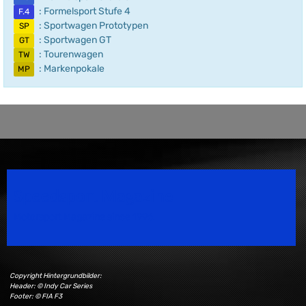
: Formelsport Stufe 4
F.4
: Sportwagen Prototypen
SP
: Sportwagen GT
GT
: Tourenwagen
TW
: Markenpokale
MP
Speedsport Magazine
Motorsport Magazine since 1996.
Copyright Hintergrundbilder:
Header: © Indy Car Series
Footer: © FIA F3