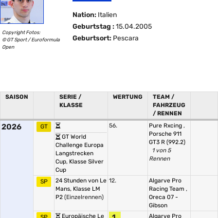
Nation:
Italien
Geburtstag :
15.04.2005
Copyright Fotos:
Geburtsort:
Pescara
© GT Sport / Euroformula
Open
SAISON
SERIE /
WERTUNG
TEAM /
KLASSE
FAHRZEUG
/ RENNEN
2026
56.
Pure Rxcing
,
GT
Porsche 911
GT World
GT3 R (992.2)
Challenge Europa
1 von 5
Langstrecken
Rennen
Cup, Klasse Silver
Cup
24 Stunden von Le
12.
Algarve Pro
SP
Mans, Klasse LM
Racing Team
,
P2
(Einzelrennen)
Oreca 07 -
Gibson
Europäische Le
1.
Algarve Pro
SP