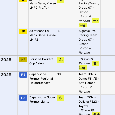
Mans Serie, Klasse
Racing Team
,
LMP2 Pro/Am
Oreca 07 -
Gibson
3 von 6
Rennen
1
Sieg
Asiatische Le
7.
Algarve Pro
SP
Mans Serie, Klasse
Racing Team
,
LM P2
Oreca 07 -
Gibson
6 von 6
Rennen
2025
Porsche Carrera
2.
14 von 14
MP
Cup Asien
Rennen
1
Sieg
2023
Japanische
10.
Team TOM's
,
F.3
Formel Regional
Dome F111/3 -
Meisterschaft
Alfa Romeo
5 von 16
Rennen
Japanische Super
5.
Team TOM's
,
F.3
Formel Lights
Dallara F320 -
Toyota
18 von 18
Rennen