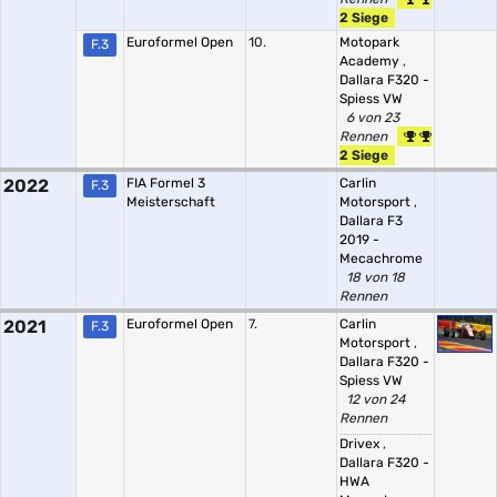
2 Siege
Euroformel Open
10.
Motopark
F.3
Academy
,
Dallara F320 -
Spiess VW
6 von 23
Rennen
2 Siege
2022
FIA Formel 3
Carlin
F.3
Meisterschaft
Motorsport
,
Dallara F3
2019 -
Mecachrome
18 von 18
Rennen
2021
Euroformel Open
7.
Carlin
F.3
Motorsport
,
Dallara F320 -
Spiess VW
12 von 24
Rennen
Drivex
,
Dallara F320 -
HWA