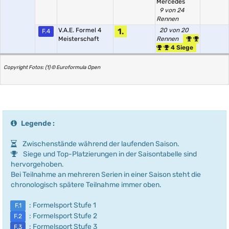
Mercedes
9 von 24
Rennen
V.A.E. Formel 4
1.
20 von 20
F.4
Meisterschaft
Rennen
4 Siege
Copyright Fotos: (1) © Euroformula Open
Legende :
Zwischenstände während der laufenden Saison.
Siege und Top-Platzierungen in der Saisontabelle sind
hervorgehoben.
Bei Teilnahme an mehreren Serien in einer Saison steht die
chronologisch spätere Teilnahme immer oben.
: Formelsport Stufe 1
F.1
: Formelsport Stufe 2
F.2
: Formelsport Stufe 3
F.3